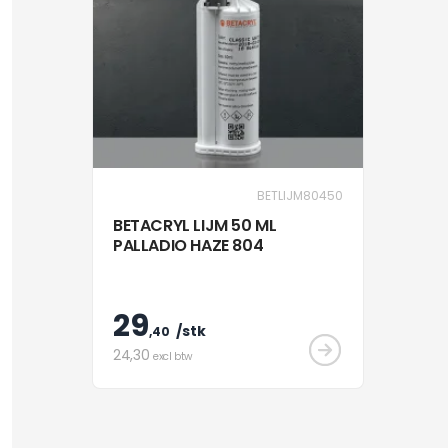
BETLIJM80450
BETACRYL LIJM 50 ML
PALLADIO HAZE 804
29
/stk
,40
24
,30
excl btw