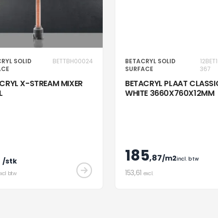
RYL SOLID
BETTBH00024
BETACRYL SOLID
12BET
ACE
SURFACE
367
CRYL X-STREAM MIXER
BETACRYL PLAAT CLASSI
L
WHITE 3660X760X12MM
185
,87
/m2
incl. btw
/stk
153
,61
xcl btw
excl.