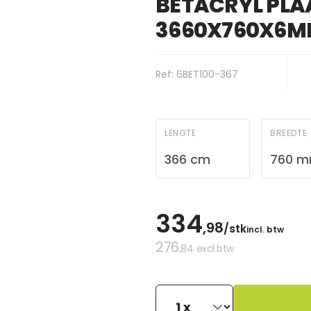
BETACRYL PLA
3660X760X6
Ref: 6BET100-367
LENGTE
BREEDTE
366 cm
760 
334
,98
/stk
incl. btw
276
,84
excl btw