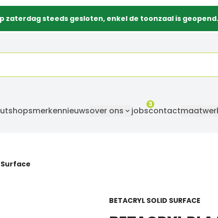
p zaterdag steeds gesloten, enkel de toonzaal is geopend
3
utshops
merken
nieuws
over ons
jobs
contact
maatwer
d Surface
BETACRYL SOLID SURFACE