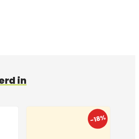
erd in
-18%