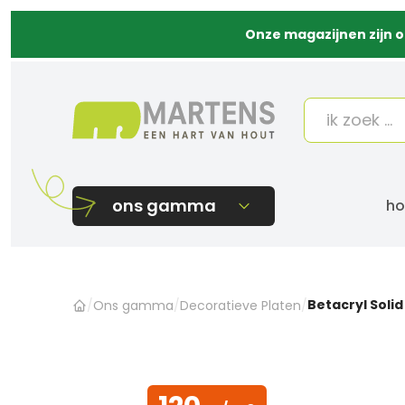
Onze magazijnen zijn o
ons gamma
ho
Betacryl Soli
/
Ons gamma
/
Decoratieve Platen
/