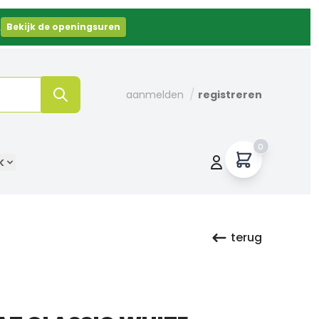
.
Bekijk de openingsuren
/
aanmelden
registreren
0
k
terug