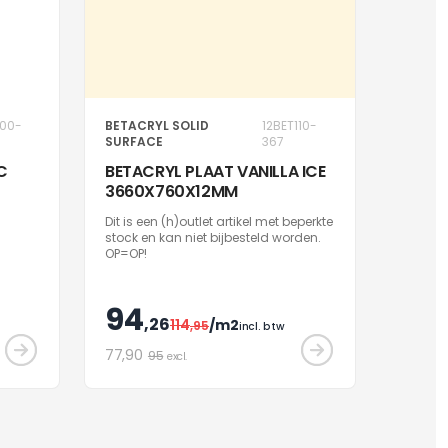
100-
BETACRYL SOLID
12BET110-
SURFACE
367
C
BETACRYL PLAAT VANILLA ICE
3660X760X12MM
Dit is een (h)outlet artikel met beperkte
stock en kan niet bijbesteld worden.
OP=OP!
94
,26
114
/m2
,95
incl. btw
77
,90
95
excl.