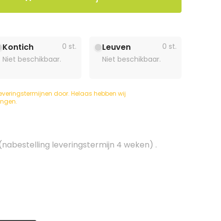
Kontich
0 st.
Leuven
0 st.
Niet beschikbaar.
Niet beschikbaar.
everingstermijnen door. Helaas hebben wij
ingen.
(nabestelling leveringstermijn 4 weken) .