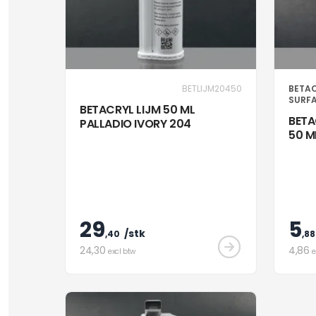
BETLIJM20450
BETAC
SURF
BETACRYL LIJM 50 ML
BETA
PALLADIO IVORY 204
50 M
29
5
/stk
,40
,88
24
,30
4
,86
excl btw
e