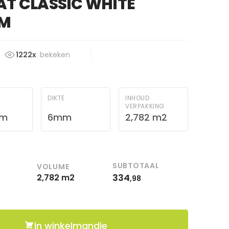
AT CLASSIC WHITE
MM
1222x
bekeken
DIKTE
INHOUD
VERPAKKING
mm
6mm
2,782 m2
SUBTOTAAL
VOLUME
334
2,782 m2
,98
in winkelmandje