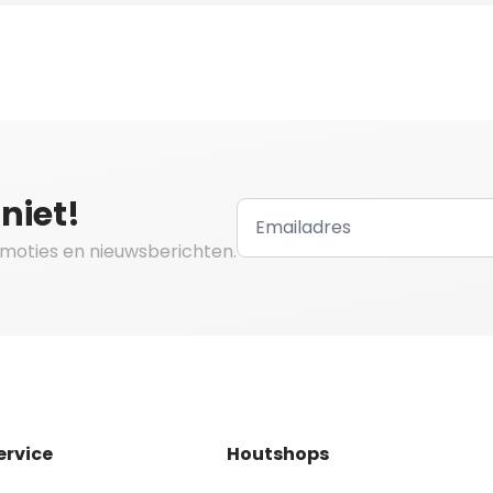
niet!
omoties en nieuwsberichten.
ervice
Houtshops