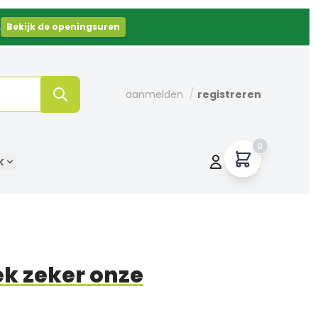
.
Bekijk de openingsuren
/
aanmelden
registreren
0
k
k zeker onze