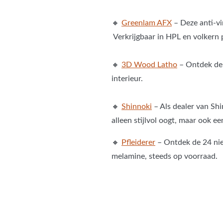
🔸
Greenlam AFX
– Deze anti-vi
Verkrijgbaar in HPL en volkern 
🔸
3D Wood Latho
– Ontdek de F
interieur.
🔸
Shinnoki
– Als dealer van Sh
alleen stijlvol oogt, maar ook ee
🔸
Pfleiderer
– Ontdek de 24 nie
melamine, steeds op voorraad.