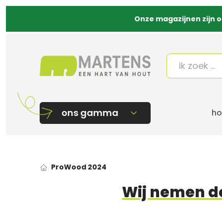
Onze magazijnen zijn o
ons gamma
ho
ProWood 2024
/
Wij nemen d