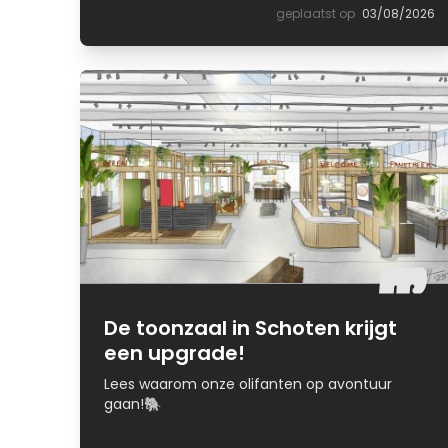
geplaatst op
03/08/2026
De toonzaal in Schoten krijgt
een upgrade!
Lees waarom onze olifanten op avontuur
gaan!🐘