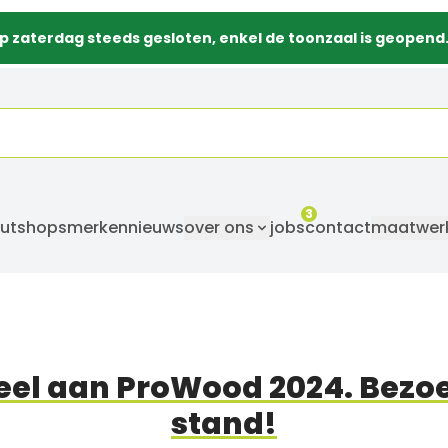
p zaterdag steeds gesloten, enkel de toonzaal is geopend
3
utshops
merken
nieuws
over ons
jobs
contact
maatwer
eel aan ProWood 2024. Bezoe
stand!