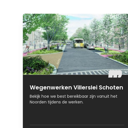
Wegenwerken Villerslei Schoten
Bekijk hoe we best bereikbaar zijn vanuit het
Noorden tijdens de werken.