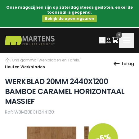
Onze magazijnen zijn op zaterdag steeds gesloten, enkel de
toonzaal is geopend.
Bekijk de openingsuren
0
/
Ons gamma
/
Werkbladen en Tafels
/
terug
Houten Werkbladen
WERKBLAD 20MM 2440X1200
BAMBOE CARAMEL HORIZONTAAL
MASSIEF
Ref: WBM20BCH244120
-5%