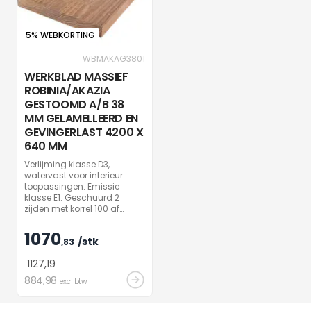
5% WEBKORTING
WBMAKAG3801
WERKBLAD MASSIEF
ROBINIA/AKAZIA
GESTOOMD A/B 38
MM GELAMELLEERD EN
GEVINGERLAST 4200 X
640 MM
Verlijming klasse D3,
watervast voor interieur
toepassingen. Emissie
klasse E1. Geschuurd 2
zijden met korrel 100 af
fabriek. Per stuk verpakt in
folie. Vochtigheid af fabriek
1070
/stk
10%, +/- 2 %. Onbehandeld.
,83
TIP : gebruik Rubio Monocoat
1127
,19
Oil plus 2C Naturel voor een
mooi natuurlijk effect.
884
,98
excl btw