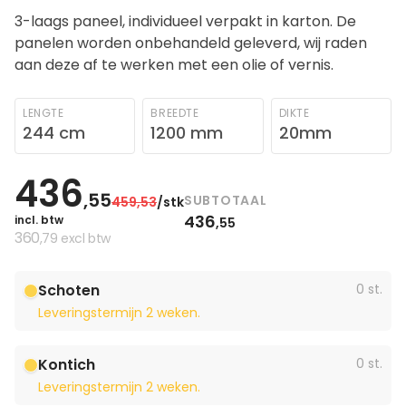
3-laags paneel, individueel verpakt in karton. De
panelen worden onbehandeld geleverd, wij raden
aan deze af te werken met een olie of vernis.
LENGTE
BREEDTE
DIKTE
244 cm
1200 mm
20mm
436
,55
SUBTOTAAL
459
,53
/stk
436
incl. btw
,55
360
,79
excl btw
Schoten
0 st.
Leveringstermijn 2 weken.
Kontich
0 st.
Leveringstermijn 2 weken.