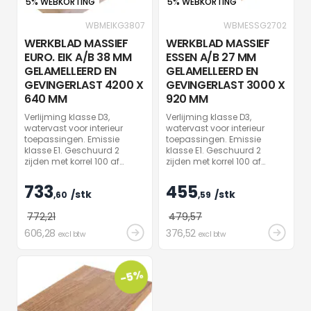
5% WEBKORTING
5% WEBKORTING
WBMEIKG3807
WBMESSG2702
WERKBLAD MASSIEF
WERKBLAD MASSIEF
EURO. EIK A/B 38 MM
ESSEN A/B 27 MM
GELAMELLEERD EN
GELAMELLEERD EN
GEVINGERLAST 4200 X
GEVINGERLAST 3000 X
640 MM
920 MM
Verlijming klasse D3,
Verlijming klasse D3,
watervast voor interieur
watervast voor interieur
toepassingen. Emissie
toepassingen. Emissie
klasse E1. Geschuurd 2
klasse E1. Geschuurd 2
zijden met korrel 100 af
zijden met korrel 100 af
fabriek. Per stuk verpakt in
fabriek. Per stuk verpakt in
folie. Vochtigheid af fabriek
folie. Vochtigheid af fabriek
733
455
/stk
/stk
10%, +/- 2 %. Onbehandeld.
,60
10%, +/- 2 %. Onbehandeld.
,59
TIP : gebruik Rubio Monocoat
TIP : gebruik Rubio Monocoat
772
,21
479
,57
Oil plus 2C Naturel voor een
Oil plus 2C Naturel voor een
mooi natuurlijk effect.
mooi natuurlijk effect.
606
,28
376
,52
excl btw
excl btw
-5%