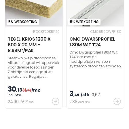
5% WEBKORTING
5% WEBKORTING
ROCKF20KRI120
CMC850DWPR180
TEGEL KRIOS 1200 X
CMC DWARSPROFIEL
600 X 20 MM -
1.80M WIT T24
8,64M²/PAK
Cmc Dwarsprofiel 1.80M Wit
T24, om met de
Steenwol wit plafondpaneel.
hoofdprofielen van een
Attractief egaal wit oppervlak
systeemplafond te verbinden
voor diverse toepassingen.
Zichtzijde is een egaal wit
gelakt vlies. Rugzijde:
mineraalvlies. Gemakkelijk te
reinigen met stofzuiger.
30
,13
31
/m2
Hogere geluidsabsorptie dan
,72
3
/stk
3
,67
Lithos tegel: Klasse A.
,49
incl. btw
24
,90
2
,88
26.21
excl.
excl btw