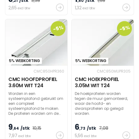
/stk
3
,38
/stk
1
,68
,21
,60
2
,65
1
,32
excl btw
excl btw
-5%
-5%
5% WEBKORTING
5% WEBKORTING
CMC850HPR360
CMC850MUPR305
CMC HOOFDPROFIEL
CMC HOEKPROFIEL
3.60M WIT T24
3.05M WIT T24
Worden in een
De hoekprofielen worden
systeemplafond gebruikt om
tegen de muur gemonteerd,
een compleet
waar de hoofd- en
systeemplafond te maken.
dwarsprofielen op gelegd
De profielen worden om de
worden.
1,20 meter gemonteerd aan
een snelhanger of
9
6
/stk
10
,15
/stk
7
,08
ophangdraad en
,64
,73
daartussen worden de
7
,97
5
,56
excl btw
excl btw
dwarsprofielen van 1,20 m