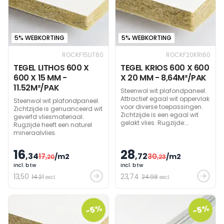
5% WEBKORTING
5% WEBKORTING
ROCKF15LIT60
ROCKF20KRI60
TEGEL LITHOS 600 X
TEGEL KRIOS 600 X 600
600 X 15 MM -
X 20 MM - 8,64M²/PAK
11.52M²/PAK
Steenwol wit plafondpaneel.
Attractief egaal wit oppervlak
Steenwol wit plafondpaneel.
voor diverse toepassingen.
Zichtzijde is genuanceerd wit
Zichtzijde is een egaal wit
geverfd vliesmateriaal.
gelakt vlies. Rugzijde:
Rugzijde heeft een naturel
mineraalvlies. Gemakkelijk te
mineraalvlies.
reinigen met stofzuiger.
Hogere geluidsabsorptie dan
16
28
,34
Lithos tegel: Klasse A.
,72
17
/m2
30
/m2
,20
,23
incl. btw
incl. btw
13
,50
23
,74
14.21
24.98
excl.
excl.
-5%
-5%