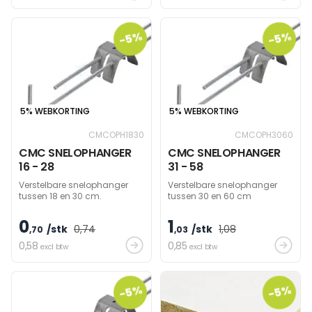
vastgeklikt.
-5%
-5%
5% WEBKORTING
5% WEBKORTING
CMCOPH1830
CMCOPH3060
CMC SNELOPHANGER
CMC SNELOPHANGER
16 - 28
31 - 58
Verstelbare snelophanger
Verstelbare snelophanger
tussen 18 en 30 cm.
tussen 30 en 60 cm
0
1
/stk
0
,74
/stk
1
,08
,70
,03
0
,58
0
,85
excl btw
excl btw
-5%
-5%