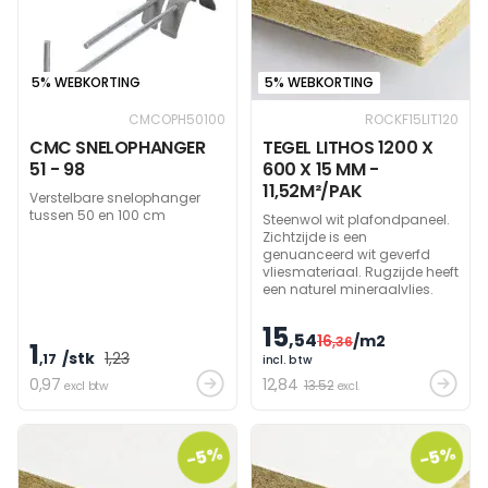
5% WEBKORTING
5% WEBKORTING
CMCOPH50100
ROCKF15LIT120
CMC SNELOPHANGER
TEGEL LITHOS 1200 X
51 - 98
600 X 15 MM -
11,52M²/PAK
Verstelbare snelophanger
tussen 50 en 100 cm
Steenwol wit plafondpaneel.
Zichtzijde is een
genuanceerd wit geverfd
vliesmateriaal. Rugzijde heeft
een naturel mineraalvlies.
15
,54
16
/m2
,36
1
/stk
1
,23
,17
incl. btw
0
,97
12
,84
13.52
excl btw
excl.
-5%
-5%