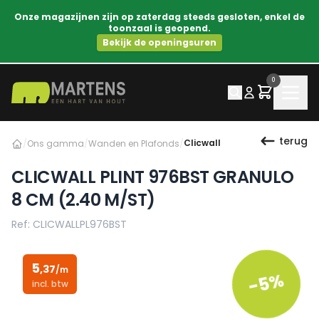
Onze magazijnen zijn op zaterdag steeds gesloten, enkel de
toonzaal is geopend.
Bekijk de openingsuren
0
terug
Clicwall
/
Ons gamma
/
Wanden en Plafonds
/
CLICWALL PLINT 976BST GRANULO
8 CM (2.40 M/ST)
Ref: CLICWALLPL976BST
5
,37
/m
-5%
incl. btw