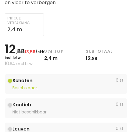
en vloer te verbergen.
INHOUD
VERPAKKING
2,4 m
12
,88
SUBTOTAAL
VOLUME
13
,56
/stk
12
2,4 m
incl. btw
,88
10
,64
excl btw
Schoten
6 st.
Beschikbaar.
Kontich
0 st.
Niet beschikbaar.
Leuven
0 st.