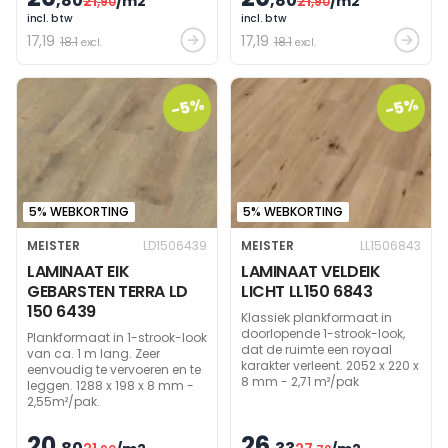
,80
,80
21
/m2
21
/m2
,90
,90
incl. btw
incl. btw
17
,19
17
,19
18.1
18.1
excl.
excl.
-5%
-5%
5% WEBKORTING
5% WEBKORTING
MEISTER
LD1506439
MEISTER
LL1506843
LAMINAAT EIK
LAMINAAT VELDEIK
GEBARSTEN TERRA LD
LICHT LL150 6843
150 6439
Klassiek plankformaat in
doorlopende 1-strook-look,
Plankformaat in 1-strook-look
dat de ruimte een royaal
van ca. 1 m lang. Zeer
karakter verleent. 2052 x 220 x
eenvoudig te vervoeren en te
8 mm - 2,71 m²/pak
leggen. 1288 x 198 x 8 mm -
2,55m²/pak.
20
26