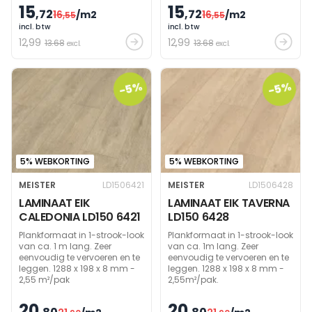
15
15
,72
,72
16
/m2
16
/m2
,55
,55
incl. btw
incl. btw
12
,99
12
,99
13.68
13.68
excl.
excl.
-5%
-5%
5% WEBKORTING
5% WEBKORTING
MEISTER
LD1506421
MEISTER
LD1506428
LAMINAAT EIK
LAMINAAT EIK TAVERNA
CALEDONIA LD150 6421
LD150 6428
Plankformaat in 1-strook-look
Plankformaat in 1-strook-look
van ca. 1 m lang. Zeer
van ca. 1m lang. Zeer
eenvoudig te vervoeren en te
eenvoudig te vervoeren en te
leggen. 1288 x 198 x 8 mm -
leggen. 1288 x 198 x 8 mm -
2,55 m²/pak
2,55m²/pak.
20
20