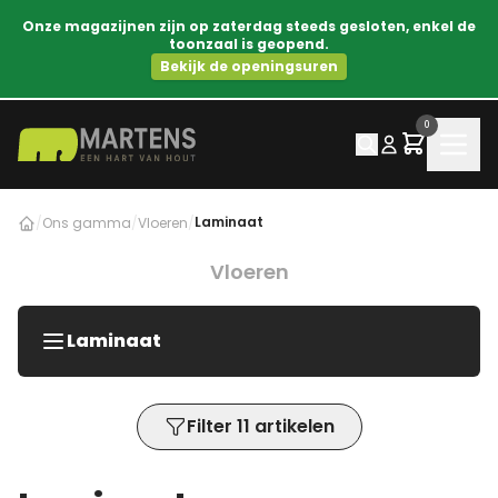
Onze magazijnen zijn op zaterdag steeds gesloten, enkel de
toonzaal is geopend.
Bekijk de openingsuren
0
Laminaat
/
Ons gamma
/
Vloeren
/
Vloeren
Laminaat
Filter 11 artikelen