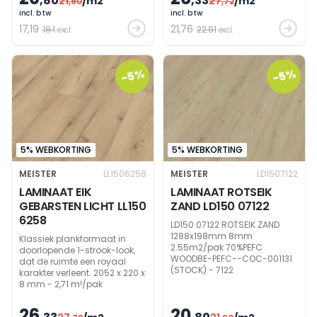
,80
,33
21
/m2
27
/m2
,90
,72
incl. btw
incl. btw
17
,19
21
,76
18.1
22.91
excl.
excl.
-5%
-5%
5% WEBKORTING
5% WEBKORTING
MEISTER
LL1506258
MEISTER
LD1507122
LAMINAAT EIK
LAMINAAT ROTSEIK
GEBARSTEN LICHT LL150
ZAND LD150 07122
6258
LD150 07122 ROTSEIK ZAND
1288x198mm 8mm
Klassiek plankformaat in
2.55m2/pak 70%PEFC
doorlopende 1-strook-look,
WOODBE-PEFC--COC-001131
dat de ruimte een royaal
(STOCK) - 7122
karakter verleent. 2052 x 220 x
8 mm - 2,71 m²/pak
26
20