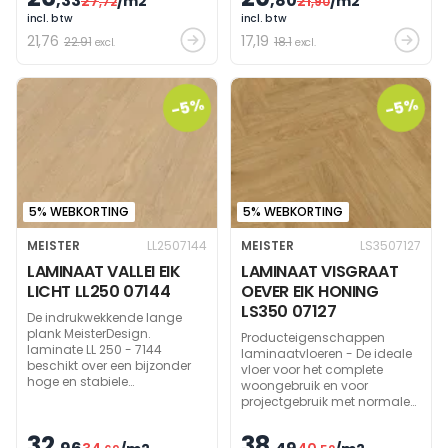
,33
,80
27
/m2
21
/m2
,72
,90
incl. btw
incl. btw
21
,76
17
,19
22.91
18.1
excl.
excl.
-5%
-5%
5% WEBKORTING
5% WEBKORTING
MEISTER
LL2507144
MEISTER
LS3507127
LAMINAAT VALLEI EIK
LAMINAAT VISGRAAT
LICHT LL250 07144
OEVER EIK HONING
LS350 07127
De indrukwekkende lange
plank MeisterDesign.
Producteigenschappen
laminate LL 250 - 7144
laminaatvloeren - De ideale
beschikt over een bijzonder
vloer voor het complete
hoge en stabiele
woongebruik en voor
productopbouw en is met zijn
projectgebruik met normale
gebruiksklasse 23|32 ook
belasting zoals in kantoren,
geschikt voor projectgebruik.
wachtkamers, boetieks. Voor
32
38
LL 250 heeft randen met