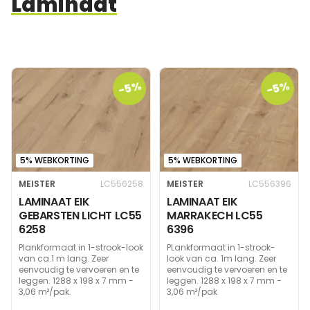
Laminaat
-5%
-5%
5% WEBKORTING
5% WEBKORTING
MEISTER
LC556258
MEISTER
LC556396
LAMINAAT EIK
LAMINAAT EIK
GEBARSTEN LICHT LC55
MARRAKECH LC55
6258
6396
Plankformaat in 1-strook-look
PLankformaat in 1-strook-
van ca.1 m lang. Zeer
look van ca. 1m lang. Zeer
eenvoudig te vervoeren en te
eenvoudig te vervoeren en te
leggen. 1288 x 198 x 7 mm -
leggen. 1288 x 198 x 7 mm -
3,06 m²/pak.
3,06 m²/pak