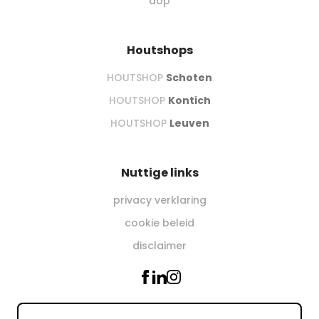
dop
Houtshops
HOUTSHOP
Schoten
HOUTSHOP
Kontich
HOUTSHOP
Leuven
Nuttige links
privacy verklaring
cookie beleid
disclaimer