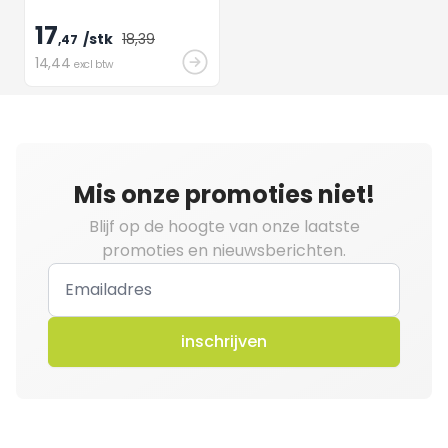
(gedeponeerd model).
Schroefdraad M16 voor het
17
/stk
18
,39
vastschroeven op de
,47
Weasyfix
14
,44
excl btw
funderingsschroeven en of
het Weasyfix voetstuk.
Mis onze promoties niet!
Blijf op de hoogte van onze laatste
promoties en nieuwsberichten.
inschrijven