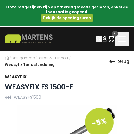
Onze magazijnen zijn op zaterdag steeds gesloten, enkel de
toonzaal is geopend.
Bekijk de openingsuren
0
/
Ons gamma
/
Terras & Tuinhout
/
terug
Weasyfix Terrasfundering
WEASYFIX
WEASYFIX FS 1500-F
Ref: WEASYFS1500
-5%