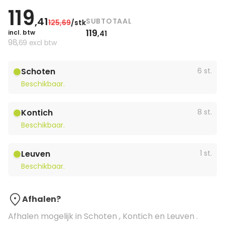
119
,41
SUBTOTAAL
125
,69
/stk
119
incl. btw
,41
98
,69
excl btw
Schoten
6 st.
Beschikbaar.
Kontich
8 st.
Beschikbaar.
Leuven
1 st.
Beschikbaar.
Afhalen?
Afhalen mogelijk in Schoten , Kontich en Leuven .