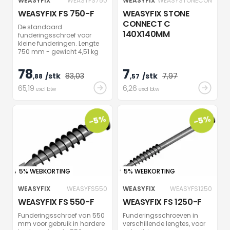
WEASYFIX
WEASYFS750
WEASYFIX
WEASYSTONECON
WEASYFIX FS 750-F
WEASYFIX STONE
CONNECT C
De standaard
140X140MM
funderingsschroef voor
kleine funderingen. Lengte
750 mm - gewicht 4,51 kg
78
7
/stk
83
,03
/stk
7
,97
,88
,57
65
,19
6
,26
excl btw
excl btw
-5%
-5%
5% WEBKORTING
5% WEBKORTING
WEASYFIX
WEASYFS550
WEASYFIX
WEASYFS1250
WEASYFIX FS 550-F
WEASYFIX FS 1250-F
Funderingsschroef van 550
Funderingsschroeven in
mm voor gebruik in hardere
verschillende lengtes, voor