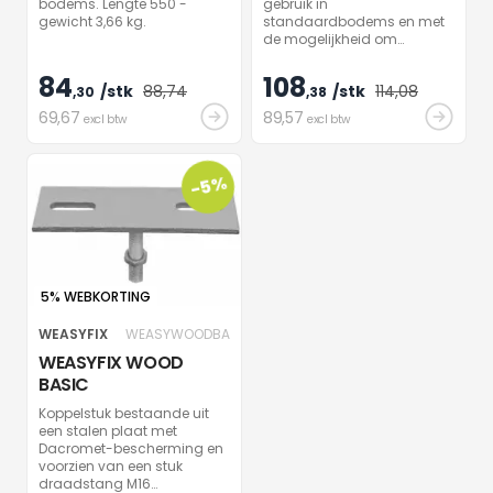
bodems. Lengte 550 -
gebruik in
gewicht 3,66 kg.
standaardbodems en met
de mogelijkheid om
hoogteverschillen te
compenseren.
84
108
/stk
88
,74
/stk
114
,08
,30
,38
69
,67
89
,57
excl btw
excl btw
-5%
5% WEBKORTING
WEASYFIX
WEASYWOODBA
WEASYFIX WOOD
BASIC
Koppelstuk bestaande uit
een stalen plaat met
Dacromet-bescherming en
voorzien van een stuk
draadstang M16