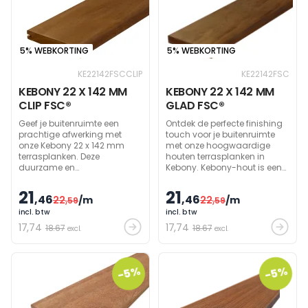
profiteert van de voordelen
van een specifieke
fabricagetechnologie die
haar uitzonderlijke
kenmerken bezorgt. De
5% WEBKORTING
5% WEBKORTING
kleuren blijven stabiel in de
tijd, zonder enige
KE22142FSCCLIP
KE22142FSC
behandeling. Ze is splintervrij
KEBONY 22 X 142 MM
KEBONY 22 X 142 MM
en huishoudelijke vlekken
CLIP FSC®
GLAD FSC®
kunnen zeer gemakkelijk
verwijderd worden, ideaal
Geef je buitenruimte een
Ontdek de perfecte finishing
dus voor alle soorten gebruik.
prachtige afwerking met
touch voor je buitenruimte
onze Kebony 22 x 142 mm
met onze hoogwaardige
terrasplanken. Deze
houten terrasplanken in
duurzame en
Kebony. Kebony-hout is een
milieuvriendelijke houten
duurzame en
planken van topkwaliteit
milieuvriendelijke keuze, dat
21
21
,46
,46
22
/m
22
/m
transformeren je tuin naar
,59
weerbestendig is en
,59
een sfeervolle plek.
jarenlang meegaat.
incl. btw
incl. btw
17
,74
17
,74
18.67
18.67
excl.
excl.
-5%
-5%