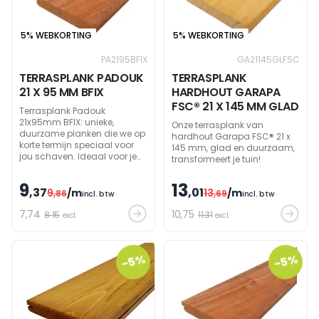
5% WEBKORTING
5% WEBKORTING
PA2195BFIX
GA21145GLFSC
TERRASPLANK PADOUK
TERRASPLANK
21 X 95 MM BFIX
HARDHOUT GARAPA
FSC® 21 X 145 MM GLAD
Terrasplank Padouk
21x95mm BFIX: unieke,
Onze terrasplank van
duurzame planken die we op
hardhout Garapa FSC® 21 x
korte termijn speciaal voor
145 mm, glad en duurzaam,
jou schaven. Ideaal voor je
transformeert je tuin!
terras of tuin.
9
13
,37
,01
9
/m
13
/m
,86
,69
incl. btw
incl. btw
7
,74
10
,75
8.15
11.31
excl.
excl.
-5%
-5%