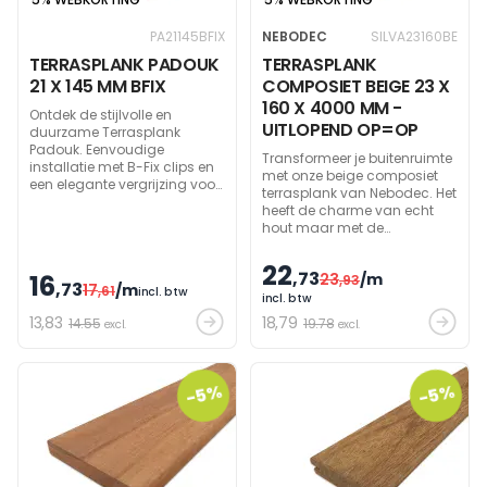
PA21145BFIX
NEBODEC
SILVA23160BE
TERRASPLANK PADOUK
TERRASPLANK
21 X 145 MM BFIX
COMPOSIET BEIGE 23 X
160 X 4000 MM -
Ontdek de stijlvolle en
UITLOPEND OP=OP
duurzame Terrasplank
Padouk. Eenvoudige
Transformeer je buitenruimte
installatie met B-Fix clips en
met onze beige composiet
een elegante vergrijzing voor
terrasplank van Nebodec. Het
een tijdloze tuinsetting.
heeft de charme van echt
hout maar met de
duurzaamheid van
composiet. Onze plank is ook
22
,73
16
23
/m
UV-resistent, rot niet en
,93
,73
17
/m
,61
incl. btw
behoudt zijn kleur altijd. DIT IS
incl. btw
EEN UITLOPEND ARTIKEL EN KAN
13
,83
18
,79
14.55
19.78
excl.
excl.
NIET BIJBESTELD WORDEN !
-5%
-5%