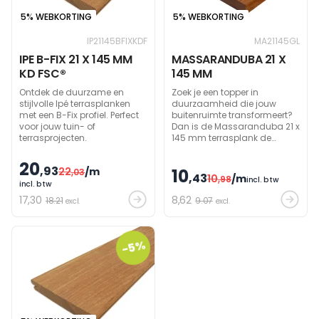
5% WEBKORTING
5% WEBKORTING
IP21145BFIXKDF
MA21145GL
IPE B-FIX 21 X 145 MM
MASSARANDUBA 21 X
KD FSC®
145 MM
Ontdek de duurzame en
Zoek je een topper in
stijlvolle Ipé terrasplanken
duurzaamheid die jouw
met een B-Fix profiel. Perfect
buitenruimte transformeert?
voor jouw tuin- of
Dan is de Massaranduba 21 x
terrasprojecten.
145 mm terrasplank de
perfecte keuze voor jou.
Gekend voor zijn
20
,93
22
/m
10
,03
uitzonderlijke kwaliteiten en
,43
10
/m
,98
incl. btw
elegante uitstraling, is deze
incl. btw
houtsoort ideaal voor jouw
17
,30
8
,62
18.21
9.07
excl.
excl.
terras.
-5%