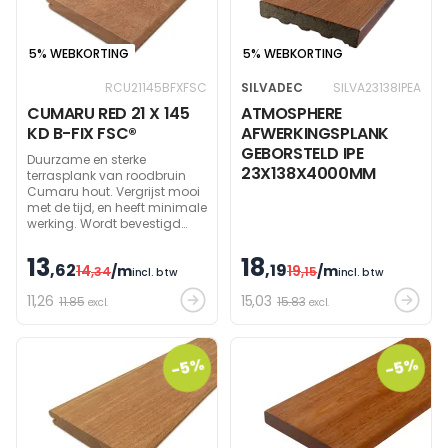
5% WEBKORTING
5% WEBKORTING
RCU21145BFXFSC
SILVADEC
SILVA23138IPEA
CUMARU RED 21 X 145
ATMOSPHERE
KD B-FIX FSC®
AFWERKINGSPLANK
GEBORSTELD IPE
Duurzame en sterke
23X138X4000MM
terrasplank van roodbruin
Cumaru hout. Vergrijst mooi
met de tijd, en heeft minimale
werking. Wordt bevestigd
met B-Fix clips. FSC 100%
SGSCH-COC-000166
13
18
,62
,19
14
/m
19
/m
,34
,15
incl. btw
incl. btw
11
,26
15
,03
11.85
15.83
excl.
excl.
-5%
-5%