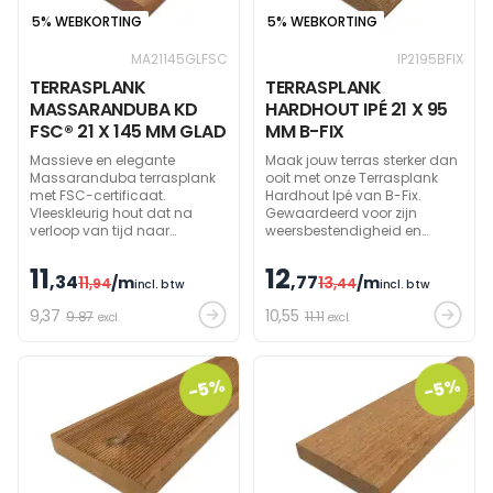
5% WEBKORTING
5% WEBKORTING
MA21145GLFSC
IP2195BFIX
TERRASPLANK
TERRASPLANK
MASSARANDUBA KD
HARDHOUT IPÉ 21 X 95
FSC® 21 X 145 MM GLAD
MM B-FIX
Massieve en elegante
Maak jouw terras sterker dan
Massaranduba terrasplank
ooit met onze Terrasplank
met FSC-certificaat.
Hardhout Ipé van B-Fix.
Vleeskleurig hout dat na
Gewaardeerd voor zijn
verloop van tijd naar
weersbestendigheid en
roodbruin evolueert. Geschikt
superieure sterkte, is Ipé de
voor talrijke toepassingen
topspeler onder de
11
12
,34
,77
11
/m
13
/m
maar vooral gekozen voor
,94
hardhoutsoorten. Dankzij zijn
,44
incl. btw
incl. btw
terrassen. Afmetingen: 21mm
fijne nerf en mooie tekening
9
,37
10
,55
9.87
11.11
dik, 145mm breed.
excl.
krijgt jouw terras een
excl.
natuurlijke én elegante
uitstraling.
-5%
-5%