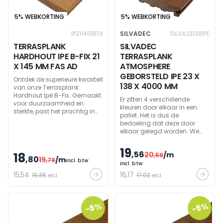
5% WEBKORTING
5% WEBKORTING
IP21145BFIX
SILVADEC
SILVA23138IPE
TERRASPLANK
SILVADEC
HARDHOUT IPE B-FIX 21
TERRASPLANK
X 145 MM FAS AD
ATMOSPHERE
GEBORSTELD IPE 23 X
Ontdek de superieure kwaliteit
138 X 4000 MM
van onze Terrasplank
Hardhout Ipé B-Fix. Gemaakt
Er zitten 4 verschillende
voor duurzaamheid en
kleuren door elkaar in een
sterkte, past het prachtig in
pallet. Het is dus de
elk exterieur zonder dat je het
bedoeling dat deze door
hoeft te behandelen. Dit hout
elkaar gelegd worden. We
vergrijst natuurlijk tot een
leveren steeds een mix van
elegante zilvergrijze tint.
de verschillende kleuren. Een
19
Eenvoudige montage met B-
,56
18
20
/m
composietterras met
,59
,80
Fix of Hardwood Clips.
19
/m
,79
incl. btw
exotische houtlook ! De
incl. btw
Atmosphere Nuances Ipé
15
,54
16
,17
16.36
17.02
excl.
excl.
terrasplank neemt alle
kleurnuances over van de
terrasplanken in exotisch ipé
hout. Deze terrasplank
-5%
-5%
vervaardigd uit
houtcomposiet van Silvadec