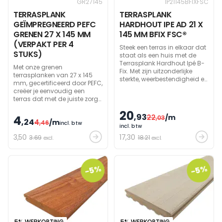
GR27145
IP21145BFIXFSC
TERRASPLANK
TERRASPLANK
GEÏMPREGNEERD PEFC
HARDHOUT IPE AD 21 X
GRENEN 27 X 145 MM
145 MM BFIX FSC®
(VERPAKT PER 4
Steek een terras in elkaar dat
STUKS)
staat als een huis met de
Terrasplank Hardhout Ipé B-
Met onze grenen
Fix. Met zijn uitzonderlijke
terrasplanken van 27 x 145
sterkte, weerbestendigheid en
mm, gecertificeerd door PEFC,
minimale werking, is dit het
creëer je eenvoudig een
ideaal product voor jouw
terras dat met de juiste zorg
terras.
een mooie, grijze tint krijgt. De
20
planken zijn gemakkelijk te
,93
4
22
/m
,03
,24
4
/m
bewerken en te transporteren,
,46
incl. btw
incl. btw
en dankzij de impregnering
3
,50
17
,30
3.69
18.21
gaan ze ook nog eens lang
excl.
excl.
mee! Bij bestelling geeft u een
veelvoud van 4 stuks in.
-5%
-5%
5% WEBKORTING
5% WEBKORTING