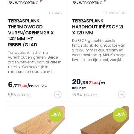
5% WEBKORTING
5% WEBKORTING
TH26145
IP21120GLFSC
TERRASPLANK
TERRASPLANK
THERMOWOOD
HARDHOUT IPÉ FSC® 21
VUREN/GRENEN 26 X
X 120 MM
142 MM 1-Z
De FSC® gecertificeerde
RIBBEL/GLAD
terrasplank Hardhout Ipé van
21 x 120 mm is duurzaam en
Terrasplank in thermo
weersbestendig. Met z'n hoge
vurenhout en grenen. Beide
kwaliteit en fijne nerf, verrijkt
zijden bewerkt voor variatie in
het elke tuinomgeving.
uiterlijk. Gemakkelijk te
Perfect voor een prachtig,
monteren en duurzaam
sterke terras dat minimaal
dankzij thermische
onderhoud vereist.
20
behandeling.
,38
6
21
/m
,45
,71
7
/m
,06
incl. btw
incl. btw
5
,55
16
,84
5.83
17.73
excl.
excl.
-5%
-5%