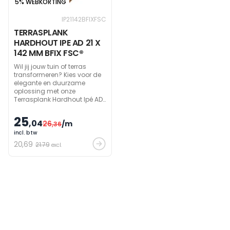
5% WEBKORTING
IP21142BFIXFSC
TERRASPLANK
HARDHOUT IPE AD 21 X
142 MM BFIX FSC®
Wil jij jouw tuin of terras
transformeren? Kies voor de
elegante en duurzame
oplossing met onze
Terrasplank Hardhout Ipé AD
21 x 142 mm Bfix FSC®. Deze
hoogwaardige hardhouten
25
,04
26
/m
planken bieden niet alleen
,36
een prachtige look maar zijn
incl. btw
ook ontzettend sterk en
20
,69
21.79
excl.
bestand tegen allerlei
weersomstandigheden.