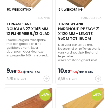
5% WEBKORTING
5% WEBKORTING
ED27145
IP21120GLFSCK
TERRASPLANK
TERRASPLANK
DOUGLAS 27 X 145 MM
HARDHOUT IPÉ FSC® 21
1Z FIJNE RIBBEL/1Z GLAD
X 120 MM - LENGTE
95CM TOT 185CM
Lokale Douglas terrasplank
met een gladde en fijne
Kies voor een terras met
geribbelde kant. Extra
klasse met onze Terrasplank
duurzaam door kleurloze
van Hardhout Ipé. Bestand
impregnatie. 145 mm breed,
tegen elke
27 mm dik.
weersomstandigheid, met
een mooie zilvergrijze
verweerde afwerking voor een
9
10
,98
,50
10
/m
11
/m
,51
verfijnde uitstraling. Een
,05
incl. btw
incl. btw
kwaliteitskeuze voor elk terras.
8
,25
8
,68
8.69
9.13
excl.
excl.
-5%
-5%