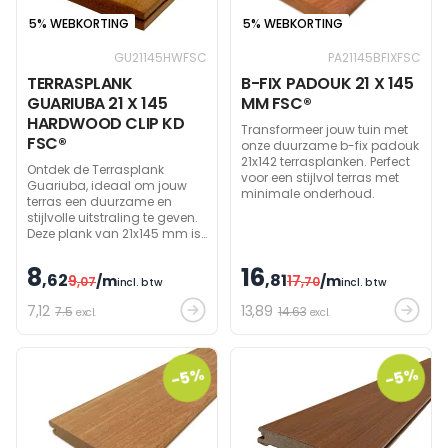
5% WEBKORTING
5% WEBKORTING
GU21145HWFSC
PA21145BFIXFSC
TERRASPLANK
B-FIX PADOUK 21 X 145
GUARIUBA 21 X 145
MM FSC®
HARDWOOD CLIP KD
Transformeer jouw tuin met
FSC®
onze duurzame b-fix padouk
21x142 terrasplanken. Perfect
Ontdek de Terrasplank
voor een stijlvol terras met
Guariuba, ideaal om jouw
minimale onderhoud.
terras een duurzame en
stijlvolle uitstraling te geven.
Deze plank van 21x145 mm is
voorzien van het FSC®
keurmerk, wat je de garantie
8
16
,62
,81
9
/m
17
/m
biedt op een milieuvriendelijk
,07
,70
incl. btw
incl. btw
en verantwoord product. Een
7
,12
13
,89
7.5
14.63
absoluut pareltje in ons
excl.
excl.
Terras & Tuinhout
assortiment.
-5%
-5%