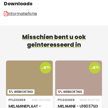
Downloads
Informatiefiche
Misschien bent u ook
geïnteresseerd in
-5%
-5%
5% WEBKORTING
5% WEBKORTING
PFLEIDERER
8MEL15010SD
PFLEIDERER
18MEL16037SD
MELAMINEPLAAT -
MELAMINE - U16037SD