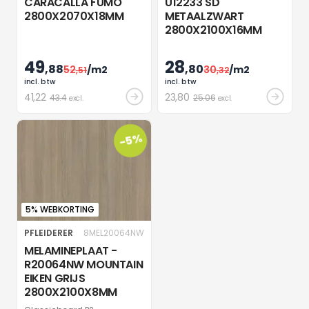
CARACALLA FUMO
U12233 SD
2800X2070X18MM
METAALZWART
2800X2100X16MM
49
28
,88
,80
52
/m2
30
/m2
,51
,32
incl. btw
incl. btw
41
,22
23
,80
43.4
25.06
excl.
excl.
-5%
5% WEBKORTING
PFLEIDERER
8MEL20064NW
MELAMINEPLAAT -
R20064NW MOUNTAIN
EIKEN GRIJS
2800X2100X8MM