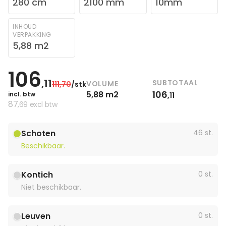
280 cm
2100 mm
10mm
INHOUD
VERPAKKING
5,88 m2
106
,11
SUBTOTAAL
VOLUME
111
,70
/stk
106
5,88 m2
incl. btw
,11
87
,69
excl btw
Schoten
46 st.
Beschikbaar.
Kontich
0 st.
Niet beschikbaar.
Leuven
0 st.