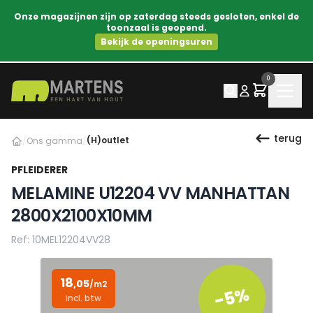
Onze magazijnen zijn op zaterdag steeds gesloten, enkel de
toonzaal is geopend.
Bekijk de openingsuren
0
terug
(H)outlet
/
Ons gamma
/
PFLEIDERER
MELAMINE U12204 VV MANHATTAN
2800X2100X10MM
Ref: 10MEL12204VV28
18
,05
/m2
-5%
incl. btw