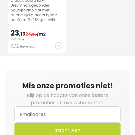
Classicboard P2 -
Ureumharsgebonden
houtspaanplaat met
dubbelzijdig decor type 2
conform EN 312, geschikt
voor niet-dragende
doeleinden in droge
23
,13
24
/m2
ruimtes. Oppervlak met
,35
antimicrobiële effect binnen
incl. btw
24 uur voor
19
,12
20.12
excl.
interieurafwerking.
Mis onze promoties niet!
Blijf op de hoogte van onze laatste
promoties en nieuwsberichten.
inschrijven