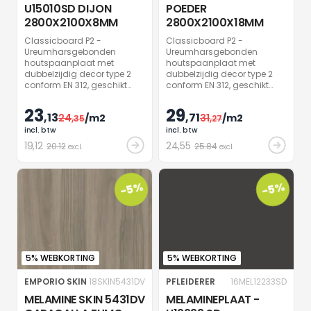
U15010SD DIJON
POEDER
2800X2100X8MM
2800X2100X18MM
Classicboard P2 -
Classicboard P2 -
Ureumharsgebonden
Ureumharsgebonden
houtspaanplaat met
houtspaanplaat met
dubbelzijdig decor type 2
dubbelzijdig decor type 2
conform EN 312, geschikt
conform EN 312, geschikt
voor niet-dragende
voor niet-dragende
doeleinden in droge
doeleinden in droge
23
29
,13
,71
24
/m2
31
/m2
ruimtes. Oppervlak met
,35
ruimtes. Oppervlak met
,27
antimicrobiële effect binnen
antimicrobiële effect binnen
incl. btw
incl. btw
24 uur voor
24 uur voor
19
,12
24
,55
20.12
25.84
excl.
excl.
interieurafwerking.
interieurafwerking.
-5%
-5%
5% WEBKORTING
5% WEBKORTING
EMPORIO SKIN
18SKIN5431DV
PFLEIDERER
16MEL12233SD
MELAMINE SKIN 5431DV
MELAMINEPLAAT -