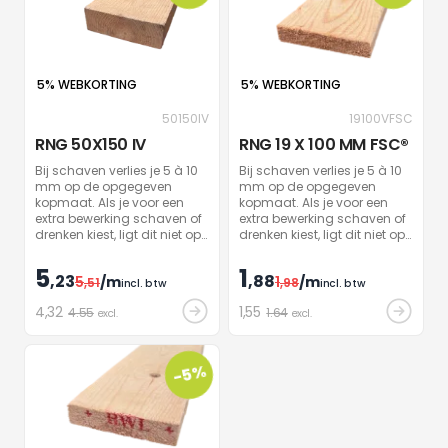
5% WEBKORTING
5% WEBKORTING
50150IV
19100VFSC
RNG 50X150 IV
RNG 19 X 100 MM FSC®
Bij schaven verlies je 5 à 10
Bij schaven verlies je 5 à 10
mm op de opgegeven
mm op de opgegeven
kopmaat. Als je voor een
kopmaat. Als je voor een
extra bewerking schaven of
extra bewerking schaven of
drenken kiest, ligt dit niet op
drenken kiest, ligt dit niet op
stock. Wij houden je op de
stock. Wij houden je op de
hoogte van zodra je hout
hoogte van zodra je hout
5
1
,23
,88
5
/m
1
/m
bewerkt is.
,51
bewerkt is.
,98
incl. btw
incl. btw
4
,32
1
,55
4.55
1.64
excl.
excl.
-5%