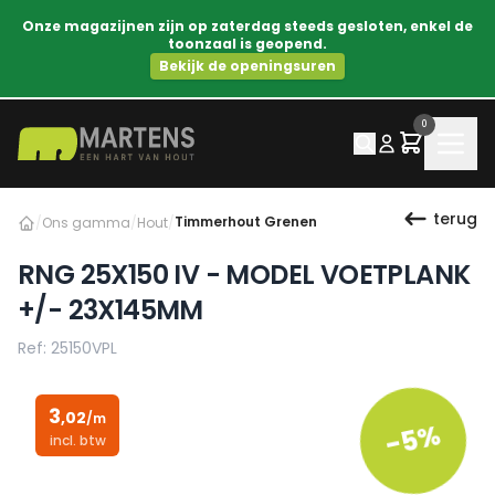
Onze magazijnen zijn op zaterdag steeds gesloten, enkel de
toonzaal is geopend.
Bekijk de openingsuren
0
terug
Timmerhout Grenen
/
Ons gamma
/
Hout
/
RNG 25X150 IV - MODEL VOETPLANK
+/- 23X145MM
Ref: 25150VPL
3
,02
/m
-5%
incl. btw