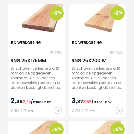
-5%
-5%
5% WEBKORTING
5% WEBKORTING
25175IV
25200IV
RNG 25X175MM
RNG 25X200 IV
Bij schaven verlies je 5 à 10
Bij schaven verlies je 5 à 10
mm op de opgegeven
mm op de opgegeven
kopmaat. Als je voor een
kopmaat. Als je voor een
extra bewerking schaven of
extra bewerking schaven of
drenken kiest, ligt dit niet op
drenken kiest, ligt dit niet op
stock. Wij houden je op de
stock. Wij houden je op de
hoogte van zodra je hout
hoogte van zodra je hout
2
3
,49
,37
2
/m
3
/m
bewerkt is.
,62
bewerkt is.
,55
incl. btw
incl. btw
2
,06
2
,79
2.17
2.93
excl.
excl.
-5%
-5%