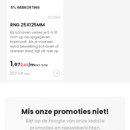
5% WEBKORTING
25125IV
RNG 25X125MM
Bij schaven verlies je 5 à 10
mm op de opgegeven
kopmaat. Als je voor een
extra bewerking schaven of
drenken kiest, ligt dit niet op
stock. Wij houden je op de
hoogte van zodra je hout
1
,97
2
/m
bewerkt is.
,07
incl. btw
1
,63
1.71
excl.
Mis onze promoties niet!
Blijf op de hoogte van onze laatste
promoties en nieuwsberichten.