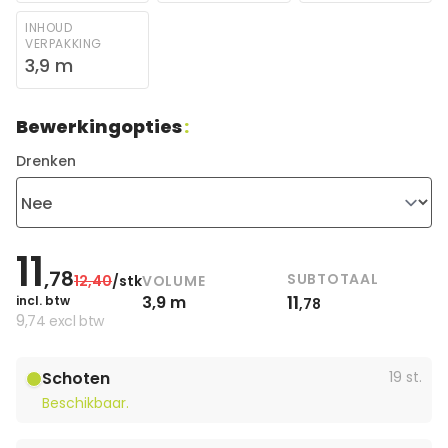
INHOUD
VERPAKKING
3,9 m
Bewerkingopties
:
Drenken
11
,78
SUBTOTAAL
VOLUME
12
,40
/stk
11
3,9 m
incl. btw
,78
9
,74
excl btw
Schoten
19 st.
Beschikbaar.