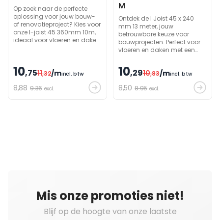
M
Op zoek naar de perfecte
oplossing voor jouw bouw-
Ontdek de I Joist 45 x 240
of renovatieproject? Kies voor
mm 13 meter, jouw
onze I-joist 45 360mm 10m,
betrouwbare keuze voor
ideaal voor vloeren en daken.
bouwprojecten. Perfect voor
Deze I-liggers zijn speciaal
vloeren en daken met een
ontworpen om jouw
draagkracht die je kunt
constructies sterker te
vertrouwen.
10
10
maken.
,75
,29
11
/m
10
/m
,32
,83
incl. btw
incl. btw
8
,88
8
,50
9.36
8.95
excl.
excl.
Mis onze promoties niet!
Blijf op de hoogte van onze laatste