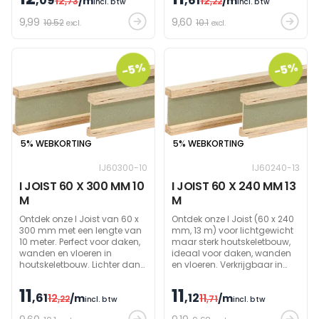
,09
,61
12
/m
12
/m
toch een hoog
,73
draagvermogen dat grote
,22
incl. btw
incl. btw
draagvermogen. Ze laten toe
spanwijdtes kan
9
,99
9
,60
10.52
10.1
om grote spanwijdtes te
excl.
overbruggen.
excl.
overbruggen. Andere
afmetingen zijn ook
verkrijgbaar op bestelling.
-5%
-5%
5% WEBKORTING
5% WEBKORTING
IJ60300-10
IJ60240-13
I JOIST 60 X 300 MM 10
I JOIST 60 X 240 MM 13
M
M
Ontdek onze I Joist van 60 x
Ontdek onze I Joist (60 x 240
300 mm met een lengte van
mm, 13 m) voor lichtgewicht
10 meter. Perfect voor daken,
maar sterk houtskeletbouw,
wanden en vloeren in
ideaal voor daken, wanden
houtskeletbouw. Lichter dan
en vloeren. Verkrijgbaar in
traditionele houten balken
andere afmetingen.
maar met een groot
11
11
,61
,12
12
/m
11
/m
draagvermogen. Tot 50%
,22
,71
incl. btw
incl. btw
lichter dan massief hout.