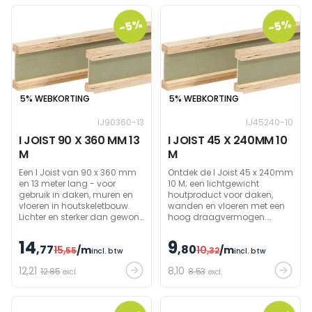
-5%
-5%
5% WEBKORTING
5% WEBKORTING
IJ90360-13
IJ45240-10
I JOIST 90 X 360 MM 13
I JOIST 45 X 240MM 10
M
M
Een I Joist van 90 x 360 mm
Ontdek de I Joist 45 x 240mm
en 13 meter lang - voor
10 M; een lichtgewicht
gebruik in daken, muren en
houtproduct voor daken,
vloeren in houtskeletbouw.
wanden en vloeren met een
Lichter en sterker dan gewone
hoog draagvermogen.
houten balken, met de
Ideaal voor houtskeletbouw
mogelijkheid om grote
en met andere afmetingen
14
9
,77
,80
15
/m
10
/m
overspanningen te
,55
beschikbaar op aanvraag.
,32
incl. btw
incl. btw
overbruggen. Andere
12
,21
8
,10
12.85
8.53
afmetingen zijn ook
excl.
excl.
beschikbaar.