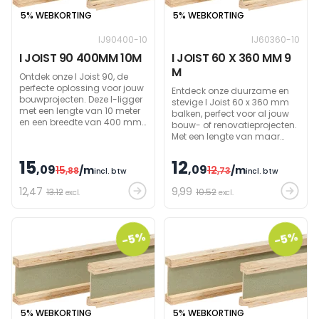
5% WEBKORTING
5% WEBKORTING
IJ90400-10
IJ60360-10
I JOIST 90 400MM 10M
I JOIST 60 X 360 MM 9
M
Ontdek onze I Joist 90, de
perfecte oplossing voor jouw
Entdeck onze duurzame en
bouwprojecten. Deze I-ligger
stevige I Joist 60 x 360 mm
met een lengte van 10 meter
balken, perfect voor al jouw
en een breedte van 400 mm
bouw- of renovatieprojecten.
biedt superieure stevigheid
Met een lengte van maar
en is eenvoudig te installeren.
liefst 10 meter bieden deze
Ideaal voor zowel
liggers een betrouwbare
15
12
professionals als doe-het-
,09
,09
15
/m
12
/m
,88
basis voor elk structuur.
,73
incl. btw
incl. btw
zelvers.
12
,47
9
,99
13.12
10.52
excl.
excl.
-5%
-5%
5% WEBKORTING
5% WEBKORTING