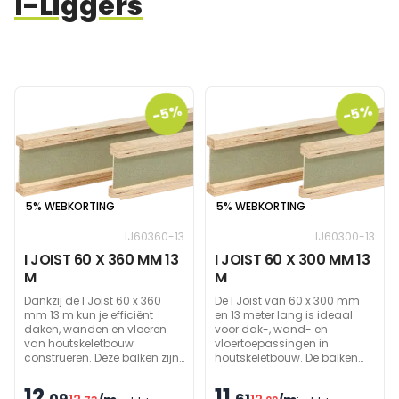
I-Liggers
-5%
-5%
5% WEBKORTING
5% WEBKORTING
IJ60360-13
IJ60300-13
I JOIST 60 X 360 MM 13
I JOIST 60 X 300 MM 13
M
M
Dankzij de I Joist 60 x 360
De I Joist van 60 x 300 mm
mm 13 m kun je efficiënt
en 13 meter lang is ideaal
daken, wanden en vloeren
voor dak-, wand- en
van houtskeletbouw
vloertoepassingen in
construeren. Deze balken zijn
houtskeletbouw. De balken
tot 50% lichter dan massieve
zijn tot 50% lichter dan
houten balken, maar hebben
massief hout en hebben een
12
11