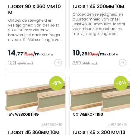
I JOIST 90 X 360 MM 10
I JOIST 45 300MM 10M
M
Ontdek de veelzijdigheid en
duurzaamheid van onze I-
Ontdek de stevigheid en
Joist 45 300mm 10m. Ideaal
veelzijdigheid van de I Joist
voor robuuste constructies
90 x 360 mm die jouw
met zijn lange lengte en
bouwproject naar een hoger
stevige dimensies. Perfect
niveau tilt. Met een lengte van
voor elk bouwproject!
13 meter biedt hij ongekende
mogelijkheden voor zowel
14
10
,77
,29
15
/m
10
/m
professionals als doe-het-
,55
,83
incl. btw
incl. btw
zelvers.
12
,21
8
,50
12.85
8.95
excl.
excl.
-5%
-5%
5% WEBKORTING
5% WEBKORTING
IJ45360-10
IJ45300-13
I JOIST 45 360MM 10M
I JOIST 45 X 300 MM 13