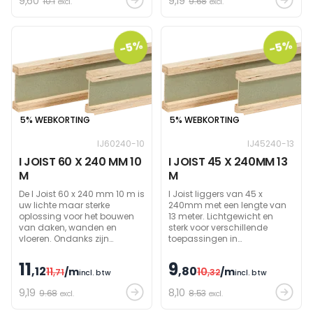
9
,60
9
,19
10.1
9.68
Verkrijgbaar in andere
excl.
excl.
afmetingen.
-5%
-5%
5% WEBKORTING
5% WEBKORTING
IJ60240-10
IJ45240-13
I JOIST 60 X 240 MM 10
I JOIST 45 X 240MM 13
M
M
De I Joist 60 x 240 mm 10 m is
I Joist liggers van 45 x
uw lichte maar sterke
240mm met een lengte van
oplossing voor het bouwen
13 meter. Lichtgewicht en
van daken, wanden en
sterk voor verschillende
vloeren. Ondanks zijn
toepassingen in
lichtgewicht heeft deze balk
houtskeletbouw.
een hoog draagvermogen
11
9
,12
,80
11
/m
10
/m
waarmee grote spanwijdtes
,71
,32
incl. btw
incl. btw
overbrugd kunnen worden.
9
,19
8
,10
9.68
8.53
Beschikbaar in andere
excl.
excl.
afmetingen op aanvraag.