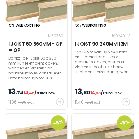
5% WEBKORTING
5% WEBKORTING
IJ60360.
IJ90240-13
I JOIST 60 360MM - OP
I JOIST 90 240MM 13M
= OP
Een I Joist van 90 x 240 mm
en 13 meter lang - voor
Dankzij de I Joist 60 x 360
gebruik in daken, muren en
mm kun je efficiënt daken,
vloeren in houtskeletbouw.
wanden en vloeren van
Lichter en sterker dan gewone
houtskeletbouw construeren.
houten balken, met de
Deze balken zijn tot 50%
mogelijkheid om grote
lichter dan massieve houten
overspanningen te
balken, maar hebben toch
13
13
,74
overbruggen. Andere
,80
14
/m
14
/m
een hoog draagvermogen.
,46
,53
incl. btw
incl. btw
afmetingen zijn ook
Ze laten toe om grote
11
,36
beschikbaar.
11
,40
11.95
12.01
spanwijdtes te overbruggen.
excl.
excl.
Andere afmetingen zijn ook
verkrijgbaar op bestelling.
-5%
-5%