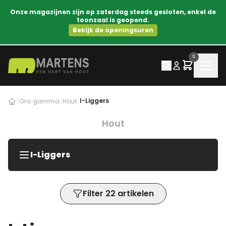
Onze magazijnen zijn op zaterdag steeds gesloten, enkel de
toonzaal is geopend.
Bekijk de openingsuren
0
I-Liggers
/
Ons gamma
/
Hout
/
Hout
I-Liggers
Filter 22 artikelen