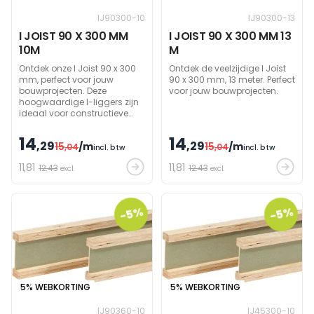
IJ90300-10
IJ90300-13
I JOIST 90 X 300 MM
I JOIST 90 X 300 MM 13
10M
M
Ontdek onze I Joist 90 x 300
Ontdek de veelzijdige I Joist
mm, perfect voor jouw
90 x 300 mm, 13 meter. Perfect
bouwprojecten. Deze
voor jouw bouwprojecten.
hoogwaardige I-liggers zijn
ideaal voor constructieve
oplossingen, met een lengte
van 10 meter en robuuste
14
14
,29
,29
15
/m
15
/m
afmetingen voor maximale
,04
,04
incl. btw
incl. btw
stabiliteit en ondersteuning.
11
,81
11
,81
12.43
12.43
excl.
excl.
-5%
-5%
5% WEBKORTING
5% WEBKORTING
IJ90360-10
IJ45300-10