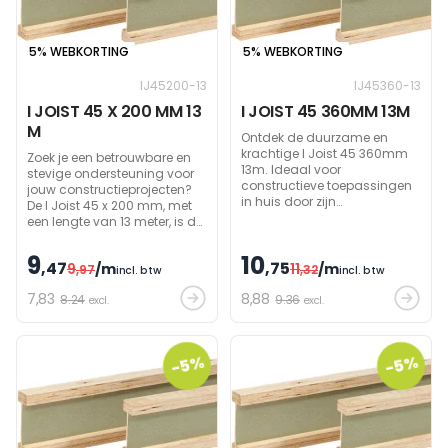
5% WEBKORTING
5% WEBKORTING
IJ45200-13
IJ45360-13
I JOIST 45 X 200 MM 13
I JOIST 45 360MM 13M
M
Ontdek de duurzame en
krachtige I Joist 45 360mm
Zoek je een betrouwbare en
13m. Ideaal voor
stevige ondersteuning voor
constructieve toepassingen
jouw constructieprojecten?
in huis door zijn
De I Joist 45 x 200 mm, met
indrukwekkende afmetingen
een lengte van 13 meter, is de
en sterkte.
ideale oplossing voor jou.
9
10
,47
,75
9
/m
11
/m
,97
,32
incl. btw
incl. btw
7
,83
8
,88
8.24
9.36
excl.
excl.
-5%
-5%