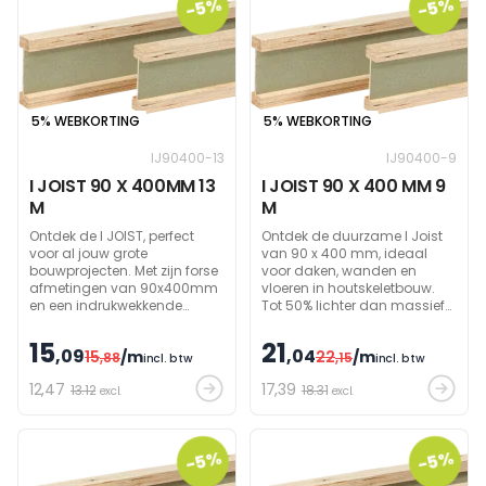
-5%
-5%
5% WEBKORTING
5% WEBKORTING
IJ90400-13
IJ90400-9
I JOIST 90 X 400MM 13
I JOIST 90 X 400 MM 9
M
M
Ontdek de I JOIST, perfect
Ontdek de duurzame I Joist
voor al jouw grote
van 90 x 400 mm, ideaal
bouwprojecten. Met zijn forse
voor daken, wanden en
afmetingen van 90x400mm
vloeren in houtskeletbouw.
en een indrukwekkende
Tot 50% lichter dan massief
lengte van 1300cm, staat
hout met een hoog
deze I-Ligger garant voor
draagvermogen.
15
21
,09
,04
15
/m
22
/m
stevigheid en stabiliteit.
,88
Verkrijgbaar in diverse
,15
incl. btw
incl. btw
Perfect geschikt voor het
afmetingen op bestelling.
12
,47
17
,39
13.12
18.31
ondersteunen van zware
excl.
excl.
lasten.
-5%
-5%