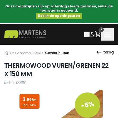
Onze magazijnen zijn op zaterdag steeds gesloten, enkel de
toonzaal is geopend.
Bekijk de openingsuren
0
terug
Gevels in Hout
/
Ons gamma
/
Gevels
/
THERMOWOOD VUREN/GRENEN 22
X 150 MM
Ref: TH22150
3
,94
/m
-5%
incl. btw