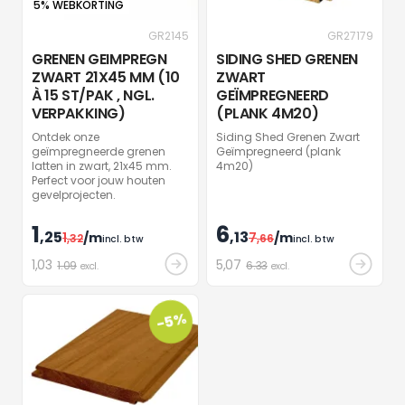
5% WEBKORTING
GR2145
GR27179
GRENEN GEIMPREGN
SIDING SHED GRENEN
ZWART 21X45 MM (10
ZWART
À 15 ST/PAK , NGL.
GEÏMPREGNEERD
VERPAKKING)
(PLANK 4M20)
Ontdek onze
Siding Shed Grenen Zwart
geïmpregneerde grenen
Geïmpregneerd (plank
latten in zwart, 21x45 mm.
4m20)
Perfect voor jouw houten
gevelprojecten.
1
6
,25
,13
1
/m
7
/m
,32
,66
incl. btw
incl. btw
1
,03
5
,07
1.09
6.33
excl.
excl.
-5%