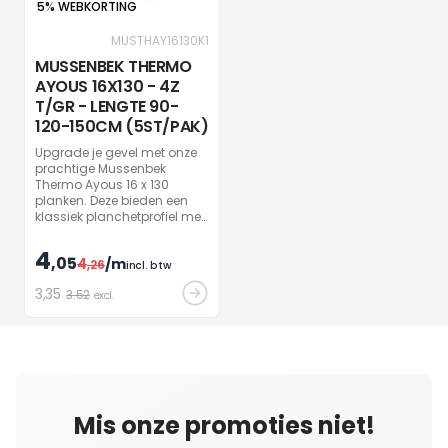
5% WEBKORTING
MUSTHAY16130K1
MUSSENBEK THERMO
AYOUS 16X130 - 4Z
T/GR - LENGTE 90-
120-150CM (5ST/PAK)
Upgrade je gevel met onze
prachtige Mussenbek
Thermo Ayous 16 x 130
planken. Deze bieden een
klassiek planchetprofiel met
tand en groef voor een
perfect passend geheel.
4
,05
4
/m
Lengtematen kunnen licht
,26
incl. btw
afwijken door het kops
3
,35
3.52
tand/groef schaven.
excl.
Mis onze promoties niet!