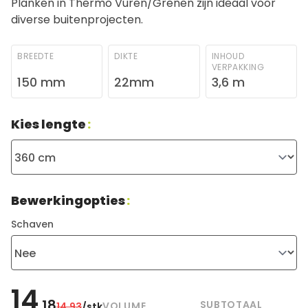
Planken in Thermo Vuren/Grenen zijn ideaal voor
diverse buitenprojecten.
BREEDTE
DIKTE
INHOUD
VERPAKKING
150 mm
22mm
3,6 m
Kies lengte
:
Bewerkingopties
:
Schaven
14
,18
SUBTOTAAL
VOLUME
14
,93
/stk