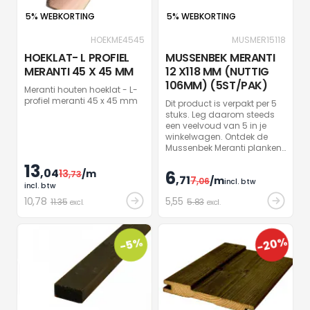
5% WEBKORTING
5% WEBKORTING
HOEKME4545
MUSMER15118
HOEKLAT- L PROFIEL
MUSSENBEK MERANTI
MERANTI 45 X 45 MM
12 X118 MM (NUTTIG
106MM) (5ST/PAK)
Meranti houten hoeklat - L-
profiel meranti 45 x 45 mm
Dit product is verpakt per 5
stuks. Leg daarom steeds
een veelvoud van 5 in je
winkelwagen. Ontdek de
Mussenbek Meranti planken
- 12 x 118 mm. Ideaal voor je
13
houten gevels met hun
,04
13
/m
6
,73
,71
7
/m
nuttige breedte van 106mm.
,06
incl. btw
incl. btw
10
,78
5
,55
11.35
5.83
excl.
excl.
-20%
-5%