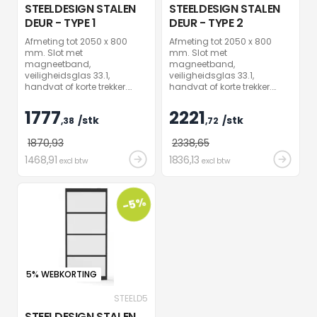
STEELDESIGN STALEN
STEELDESIGN STALEN
DEUR - TYPE 1
DEUR - TYPE 2
Afmeting tot 2050 x 800
Afmeting tot 2050 x 800
mm. Slot met
mm. Slot met
magneetband,
magneetband,
veiligheidsglas 33.1,
veiligheidsglas 33.1,
handvat of korte trekker.
handvat of korte trekker.
Andere uitvoeringen en
Andere uitvoeringen en
afmetingen op aanvraag
afmetingen op aanvraag
1777
2221
/stk
/stk
mogelijk.
,38
mogelijk.
,72
1870
,93
2338
,65
1468
,91
1836
,13
excl btw
excl btw
-5%
5% WEBKORTING
STEELD5
STEELDESIGN STALEN