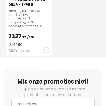
DEUR - TYPE 5
Afmeting tot 2050 x 800
mm. Slot met
magneetband,
veiligheidsglas 33.1,
handvat of korte trekker.
Andere uitvoeringen en
afmetingen op aanvraag
2327
/stk
mogelijk.
,97
2450
,50
1923
,94
excl btw
Mis onze promoties niet!
Blijf op de hoogte van onze laatste
promoties en nieuwsberichten.