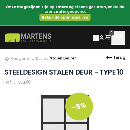
Onze magazijnen zijn op zaterdag steeds gesloten, enkel de
toonzaal is geopend.
Bekijk de openingsuren
0
terug
Stalen Deuren
/
Ons gamma
/
Deuren
/
STEELDESIGN STALEN DEUR - TYPE 10
Ref: STEELD10
-5%