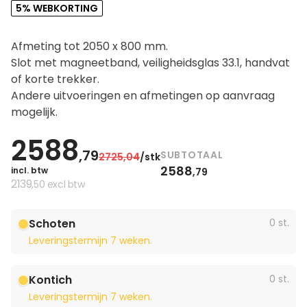
5% WEBKORTING
Afmeting tot 2050 x 800 mm.
Slot met magneetband, veiligheidsglas 33.1, handvat
of korte trekker.
Andere uitvoeringen en afmetingen op aanvraag
mogelijk.
2588
,79
SUBTOTAAL
2725
,04
/stk
2588
incl. btw
,79
2139
,50
excl btw
Schoten
0 st.
Leveringstermijn 7 weken.
Kontich
0 st.
Leveringstermijn 7 weken.