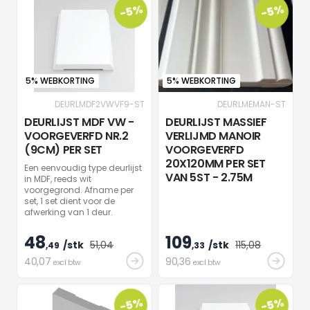
-5%
-5%
5% WEBKORTING
5% WEBKORTING
DEURLMDF2VWVF9-ST
DEURLMEMAN-ST
DEURLIJST MDF VW -
DEURLIJST MASSIEF
VOORGEVERFD NR.2
VERLIJMD MANOIR
(9CM) PER SET
VOORGEVERFD
20X120MM PER SET
Een eenvoudig type deurlijst
VAN 5ST - 2.75M
in MDF, reeds wit
voorgegrond. Afname per
set, 1 set dient voor de
afwerking van 1 deur.
48
109
/stk
51
,04
/stk
115
,08
,49
,33
40
,07
90
,36
excl btw
excl btw
-5%
-5%