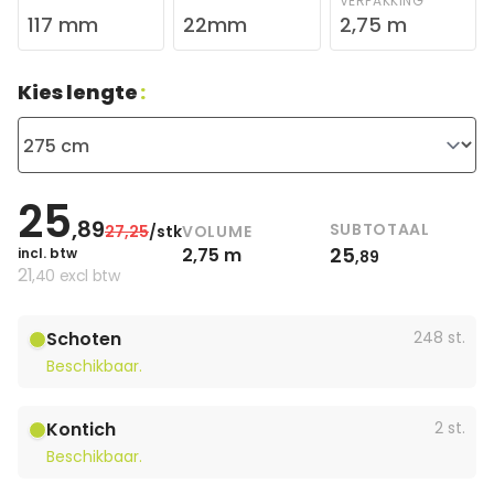
VERPAKKING
117 mm
22mm
2,75 m
Kies lengte
:
25
,89
SUBTOTAAL
VOLUME
27
,25
/stk
25
2,75 m
incl. btw
,89
21
,40
excl btw
Schoten
248 st.
Beschikbaar.
Kontich
2 st.
Beschikbaar.