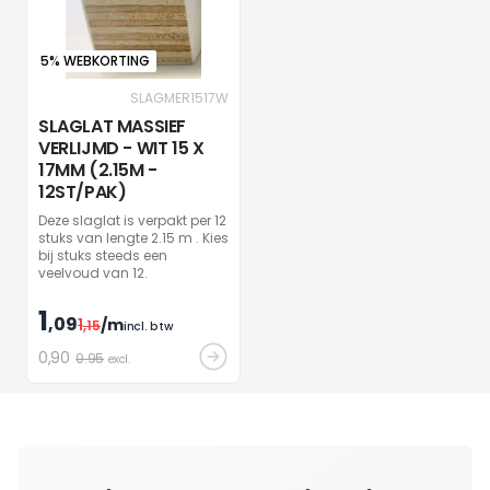
5% WEBKORTING
SLAGMER1517W
SLAGLAT MASSIEF
VERLIJMD - WIT 15 X
17MM (2.15M -
12ST/PAK)
Deze slaglat is verpakt per 12
stuks van lengte 2.15 m . Kies
bij stuks steeds een
veelvoud van 12.
1
,09
1
/m
,15
incl. btw
0
,90
0.95
excl.