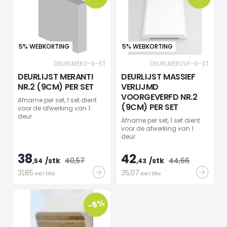
5% WEBKORTING
5% WEBKORTING
DEURLMER2-9-ST
DEURLMER2VF-9-ST
DEURLIJST MERANTI
DEURLIJST MASSIEF
NR.2 (9CM) PER SET
VERLIJMD
VOORGEVERFD NR.2
Afname per set, 1 set dient
(9CM) PER SET
voor de afwerking van 1
deur.
Afname per set, 1 set dient
voor de afwerking van 1
deur.
38
42
/stk
40
,57
/stk
44
,66
,54
,43
31
,85
35
,07
excl btw
excl btw
-5%