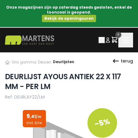
Onze magazijnen zijn op zaterdag steeds gesloten, enkel de
toonzaal is geopend.
Bekijk de openingsuren
0
terug
Deurlijsten
/
Ons gamma
/
Deuren
/
DEURLIJST AYOUS ANTIEK 22 X 117
MM - PER LM
Ref: DEURLAY22/LM
9
,41
/m
-5%
incl. btw