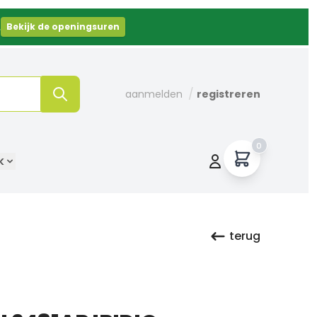
.
Bekijk de openingsuren
/
aanmelden
registreren
0
k
terug