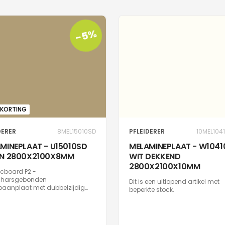
-5%
KORTING
DERER
8MEL15010SD
PFLEIDERER
10MEL104
MINEPLAAT - U15010SD
MELAMINEPLAAT - W104
ON 2800X2100X8MM
WIT DEKKEND
2800X2100X10MM
icboard P2 -
harsgebonden
Dit is een uitlopend artikel met
paanplaat met dubbelzijdig
beperkte stock.
type 2 conform EN 312, geschikt
iet-dragende doeleinden in
ruimtes. Oppervlak met
crobiële effect binnen 24 uur