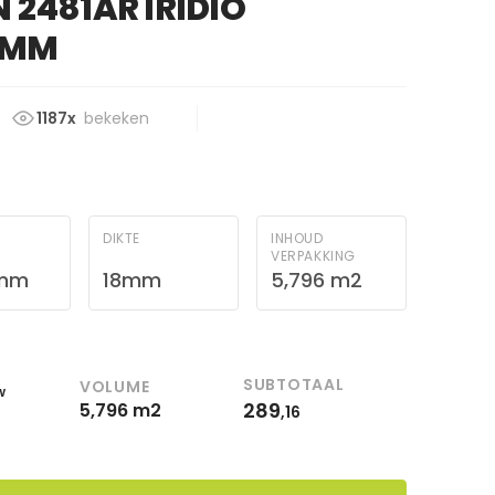
 2481AR IRIDIO
8MM
1187x
bekeken
DIKTE
INHOUD
VERPAKKING
 mm
18mm
5,796 m2
SUBTOTAAL
VOLUME
w
289
5,796 m2
,16