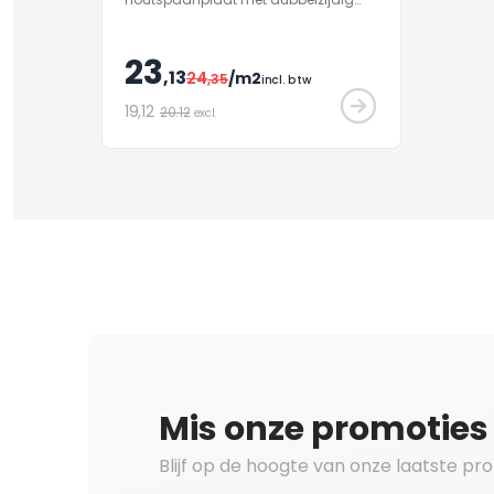
decor type 2 conform EN 312, geschikt
voor niet-dragende doeleinden in
droge ruimtes. Oppervlak met
23
antimicrobiële effect binnen 24 uur
,13
24
/m2
,35
incl. btw
voor interieurafwerking.
19
,12
20.12
excl.
Mis onze promoties 
Blijf op de hoogte van onze laatste pr