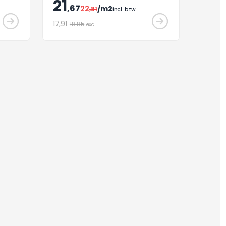
21
antimicrobiële effect binnen 24 uur
,67
22
/m2
,81
incl. btw
voor interieurafwerking.
17
,91
18.85
excl.