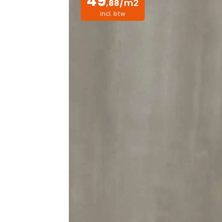
49
/m2
,88
incl. btw