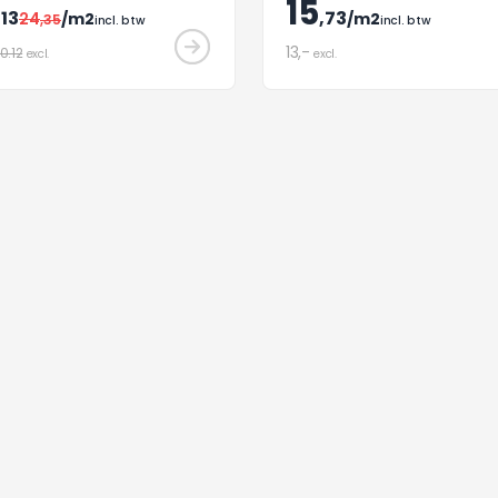
15
nterieurafwerking.
,13
,73
24
/m2
/m2
,35
incl. btw
incl. btw
13
,-
0.12
excl.
excl.