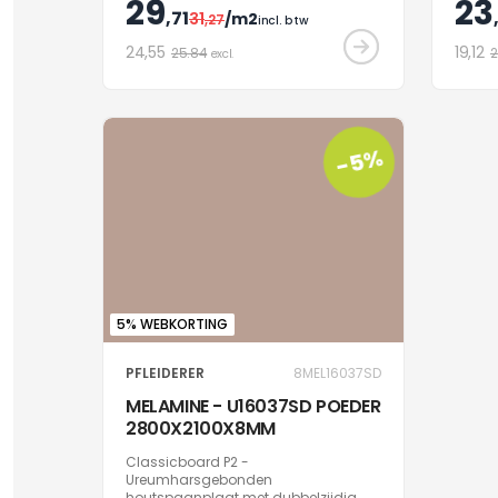
29
23
voor interieurafwerking.
voor i
,71
31
/m2
,27
incl. btw
24
,55
19
,12
25.84
2
excl.
-5%
5% WEBKORTING
PFLEIDERER
8MEL16037SD
MELAMINE - U16037SD POEDER
2800X2100X8MM
Classicboard P2 -
Ureumharsgebonden
houtspaanplaat met dubbelzijdig