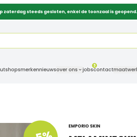
p zaterdag steeds gesloten, enkel de toonzaal is geopend
3
utshops
merken
nieuws
over ons
jobs
contact
maatwer
EMPORIO SKIN