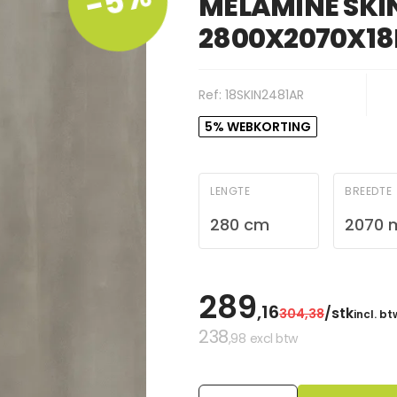
-5%
MELAMINE SKIN
2800X2070X1
Ref: 18SKIN2481AR
5% WEBKORTING
LENGTE
BREEDTE
280 cm
2070
289
,16
/stk
304
,38
incl. bt
238
,98
excl btw