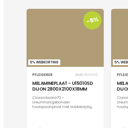
-5%
5% WEBKORTING
5% WEB
PFLEIDERER
18MEL15010SD
PFLEI
MELAMINEPLAAT - U15010SD
MELA
DIJON 2800X2100X18MM
DIJ
Classicboard P2 -
Class
Ureumharsgebonden
Ureum
houtspaanplaat met dubbelzijdig
houts
decor type 2 conform EN 312, geschikt
decor 
voor niet-dragende doeleinden in
voor n
droge ruimtes. Oppervlak met
droge 
antimicrobiële effect binnen 24 uur
antimi