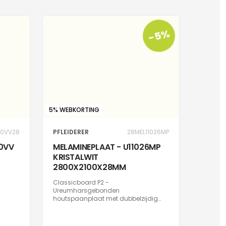
-5%
5% WEBKORTING
10VV28
PFLEIDERER
28MEL11026MP
10VV
MELAMINEPLAAT - U11026MP
KRISTALWIT
2800X2100X28MM
Classicboard P2 -
Ureumharsgebonden
houtspaanplaat met dubbelzijdig
decor type 2 conform EN 312, geschikt
voor niet-dragende doeleinden in
droge ruimtes. Oppervlak met