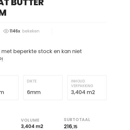
AT BUTTER
MM
1146x
bekeken
el met beperkte stock en kan niet
P!
DIKTE
INHOUD
VERPAKKING
mm
6mm
3,404 m2
SUBTOTAAL
VOLUME
216
3,404 m2
,15