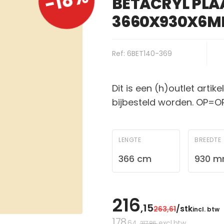
-18%
BETACRYL PLA
3660X930X6
Ref: 6BET140-369
Dit is een (h)outlet artik
bijbesteld worden. OP=O
LENGTE
BREEDTE
366 cm
930 
216
,15
/stk
263
,61
incl. btw
178
,64
excl btw
217
,86