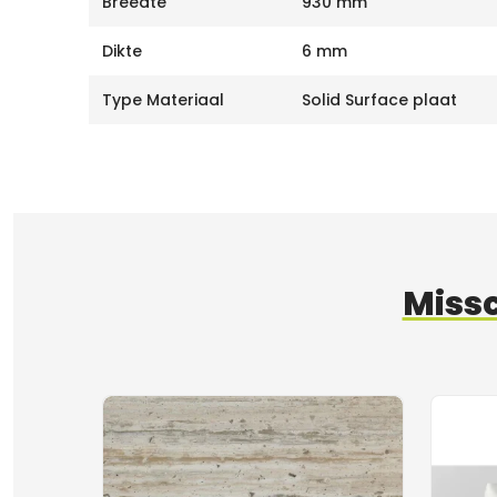
Breedte
930 mm
Dikte
6 mm
Type Materiaal
Solid Surface plaat
Missc