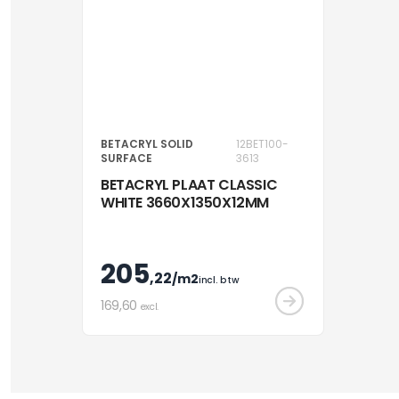
BETACRYL SOLID
12BET100-
SURFACE
3613
BETACRYL PLAAT CLASSIC
WHITE 3660X1350X12MM
205
,22
/m2
incl. btw
169
,60
excl.