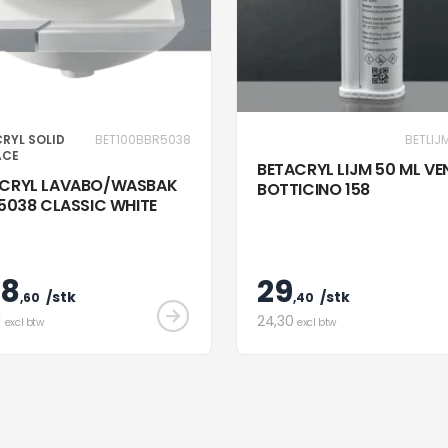
RYL SOLID
BET100BBR5038
BETLIJ
ACE
BETACRYL LIJM 50 ML VE
ACRYL LAVABO/WASBAK
BOTTICINO 158
 5038 CLASSIC WHITE
58
29
/stk
/stk
,60
,40
1
24
,30
excl btw
excl btw