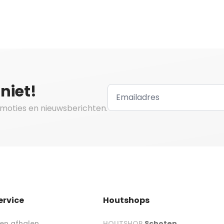
niet!
omoties en nieuwsberichten.
ervice
Houtshops
en afhalen
HOUTSHOP
Schoten