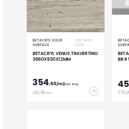
BETACRYL SOLID
12BET848-
BETAC
SURFACE
3609
SURF
BETACRYL VENUS TRAVERTINO
BET
3660X930X12MM
BB R
354
4
,50
/m2
incl. btw
292
,98
379
,0
excl.