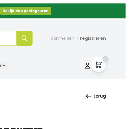
.
Bekijk de openingsuren
/
aanmelden
registreren
0
k
terug