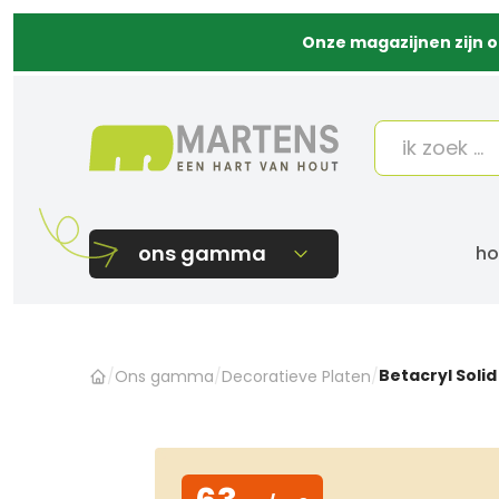
Onze magazijnen zijn o
ons gamma
ho
Betacryl Soli
/
Ons gamma
/
Decoratieve Platen
/