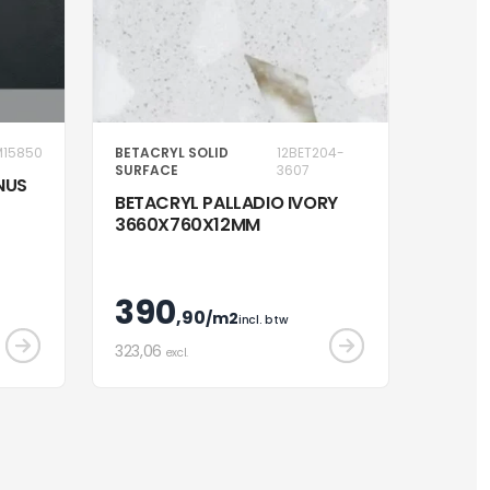
M15850
BETACRYL SOLID
12BET204-
SURFACE
3607
NUS
BETACRYL PALLADIO IVORY
3660X760X12MM
390
,90
/m2
incl. btw
323
,06
excl.