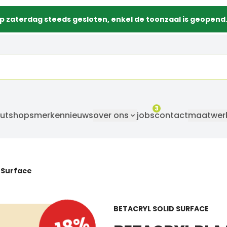
p zaterdag steeds gesloten, enkel de toonzaal is geopend
3
utshops
merken
nieuws
over ons
jobs
contact
maatwer
d Surface
BETACRYL SOLID SURFACE