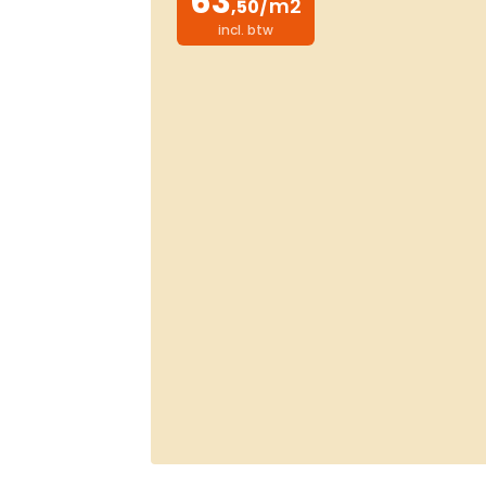
63
/m2
,50
incl. btw