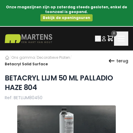
Onze magazijnen zijn op zaterdag steeds gesloten, enkel de
toonzaal is geopend.
Bekijk de openingsuren
0
/
Ons gamma
/
Decoratieve Platen
/
terug
Betacryl Solid Surface
BETACRYL LIJM 50 ML PALLADIO
HAZE 804
Ref: BETLIJM80450