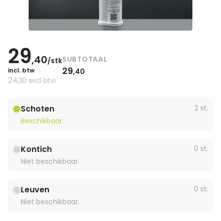
29
,40
SUBTOTAAL
/stk
29
incl. btw
,40
24
,30
excl btw
Schoten
2 st.
Beschikbaar.
Kontich
0 st.
Niet beschikbaar.
Leuven
0 st.
Niet beschikbaar.