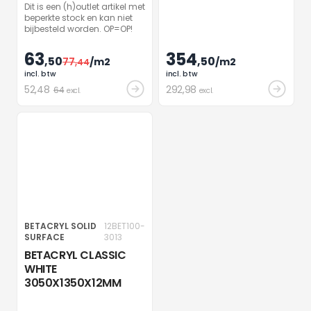
Dit is een (h)outlet artikel met
beperkte stock en kan niet
bijbesteld worden. OP=OP!
63
354
,50
,50
77
/m2
/m2
,44
incl. btw
incl. btw
52
,48
292
,98
64
excl.
excl.
BETACRYL SOLID
12BET100-
SURFACE
3013
BETACRYL CLASSIC
WHITE
3050X1350X12MM