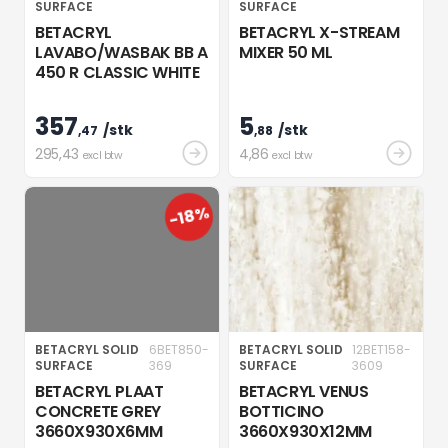
SURFACE
SURFACE
BETACRYL
BETACRYL X-STREAM
LAVABO/WASBAK BB A
MIXER 50 ML
450 R CLASSIC WHITE
357
5
/stk
/stk
,47
,88
295
,43
4
,86
excl btw
excl btw
-18%
BETACRYL SOLID
6BET850-
BETACRYL SOLID
12BET158-
SURFACE
369
SURFACE
3609
BETACRYL PLAAT
BETACRYL VENUS
CONCRETE GREY
BOTTICINO
3660X930X6MM
3660X930X12MM