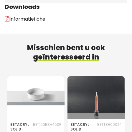
Downloads
Informatiefiche
Misschien bent u ook
geïnteresseerd in
BETACRYL
BET100BBA450R
BETACRYL
BETTBH00024
SOLID
SOLID