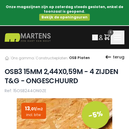
Onze magazijnen zijn op zaterdag steeds gesloten, enkel de
toonzaal is geopend.
Bekijk de openingsuren
0
terug
OSB Platen
/
Ons gamma
/
Constructieplaten
/
OSB3 15MM 2,44X0,59M - 4 ZIJDEN
T&G - ONGESCHUURD
Ref: 15OSB244ONGZE
13
,01
/m2
-5%
incl. btw