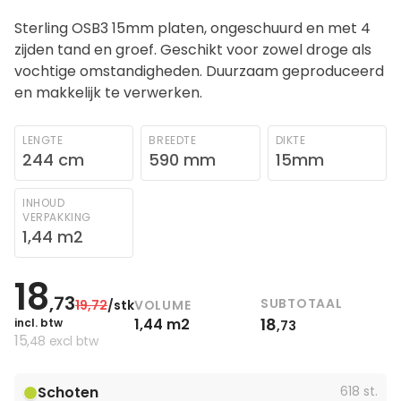
Sterling OSB3 15mm platen, ongeschuurd en met 4
zijden tand en groef. Geschikt voor zowel droge als
vochtige omstandigheden. Duurzaam geproduceerd
en makkelijk te verwerken.
LENGTE
BREEDTE
DIKTE
244 cm
590 mm
15mm
INHOUD
VERPAKKING
1,44 m2
18
,73
SUBTOTAAL
VOLUME
19
,72
/stk
18
1,44 m2
incl. btw
,73
15
,48
excl btw
Schoten
618 st.