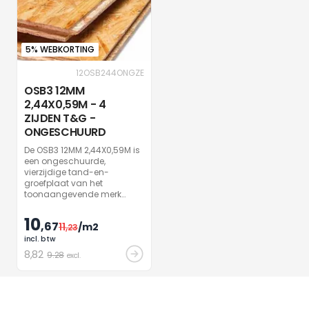
5% WEBKORTING
12OSB244ONGZE
OSB3 12MM
2,44X0,59M - 4
ZIJDEN T&G -
ONGESCHUURD
De OSB3 12MM 2,44X0,59M is
een ongeschuurde,
vierzijdige tand-en-
groefplaat van het
toonaangevende merk
Nordbord. Het is een
duurzame, veelzijdige plaat
10
,67
11
/m2
gemaakt van FSC-
,23
gecertificeerd hout, ideaal
incl. btw
voor tal van bouwprojecten.
8
,82
9.28
excl.