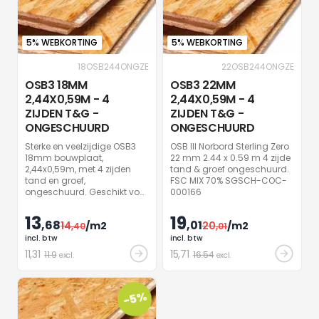
5% WEBKORTING
5% WEBKORTING
18OSB244ONGZE
22OSB244ONGZE
OSB3 18MM
OSB3 22MM
2,44X0,59M - 4
2,44X0,59M - 4
ZIJDEN T&G -
ZIJDEN T&G -
ONGESCHUURD
ONGESCHUURD
Sterke en veelzijdige OSB3
OSB III Norbord Sterling Zero
18mm bouwplaat,
22 mm 2.44 x 0.59 m 4 zijde
2,44x0,59m, met 4 zijden
tand & groef ongeschuurd.
tand en groef,
FSC MIX 70% SGSCH-COC-
ongeschuurd. Geschikt voor
000166
zowel droge als vochtige
omstandigheden.
13
19
,68
,01
14
/m2
20
/m2
Afkomstig van duurzaam
,40
,01
beheerde bossen met FSC
incl. btw
incl. btw
MIX 70% label.
11
,31
15
,71
11.9
16.54
excl.
excl.
-5%