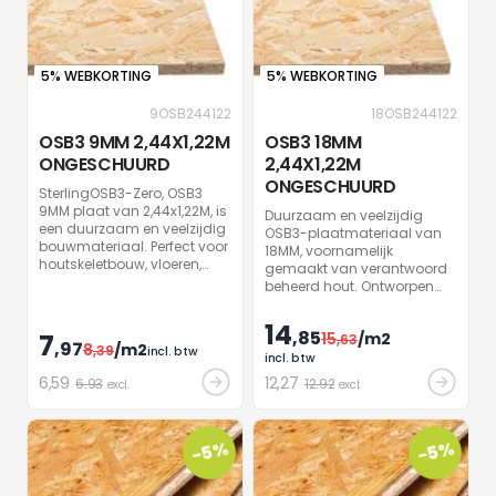
5% WEBKORTING
5% WEBKORTING
9OSB244122
18OSB244122
OSB3 9MM 2,44X1,22M
OSB3 18MM
ONGESCHUURD
2,44X1,22M
ONGESCHUURD
SterlingOSB3-Zero, OSB3
9MM plaat van 2,44x1,22M, is
Duurzaam en veelzijdig
een duurzaam en veelzijdig
OSB3-plaatmateriaal van
bouwmateriaal. Perfect voor
18MM, voornamelijk
houtskeletbouw, vloeren,
gemaakt van verantwoord
wanden, onderdaken en
beheerd hout. Ontworpen
dakranden. Snelle
voor algemene constructies
acclimatisatie en
en is gemakkelijk te
14
eenvoudige verwerking
,85
7
15
/m2
verwerken. Ideaal voor
,63
,97
8
/m2
,39
maken het een nummer één
incl. btw
droge en vochtige
incl. btw
keus voor professionals.
omstandigheden.
6
,59
12
,27
6.93
12.92
excl.
excl.
-5%
-5%