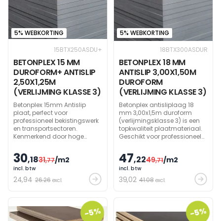
5% WEBKORTING
5% WEBKORTING
15BTX250ASDU+
18BTX300ASDUR
BETONPLEX 15 MM
BETONPLEX 18 MM
DUROFORM+ ANTISLIP
ANTISLIP 3,00X1,50M
2,50X1,25M
DUROFORM
(VERLIJMING KLASSE 3)
(VERLIJMING KLASSE 3)
Betonplex 15mm Antislip
Betonplex antisliplaag 18
plaat, perfect voor
mm 3,00x1,5m duroform
professioneel bekistingswerk
(verlijmingsklasse 3) is een
en transportsectoren.
topkwaliteit plaatmateriaal.
Kenmerkend door hoge
Geschikt voor professioneel
densiteit en superieure
bekistingswerk, vloeren,
stabiliteit.
podia, aanhangwagens,
30
47
,18
,22
31
/m2
49
/m2
,77
trailer en kan op maat
,71
gezaagd worden.
incl. btw
incl. btw
24
,94
39
,02
26.26
41.08
excl.
excl.
-5%
-5%