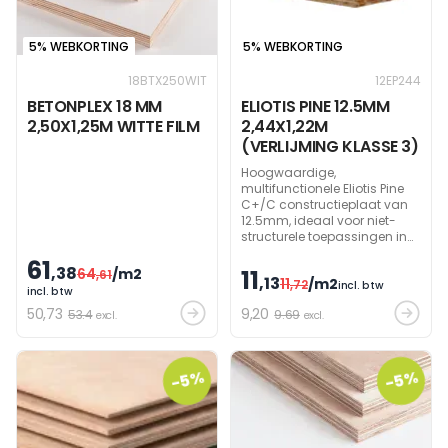
5% WEBKORTING
5% WEBKORTING
18BTX250WIT
12EP244
BETONPLEX 18 MM
ELIOTIS PINE 12.5MM
2,50X1,25M WITTE FILM
2,44X1,22M
(VERLIJMING KLASSE 3)
Hoogwaardige,
multifunctionele Eliotis Pine
C+/C constructieplaat van
12.5mm, ideaal voor niet-
structurele toepassingen in
daken, vloeren, wanden,
61
verpakking en
,38
64
/m2
11
,61
,13
11
/m2
bouwplaatsbeveiliging.
,72
incl. btw
incl. btw
Perfect op maat te zagen
50
,73
9
,20
53.4
9.69
excl.
door onze ervaren
excl.
schrijnwerkers.
-5%
-5%