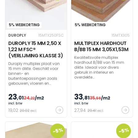
5% WEBKORTING
5% WEBKORTING
DUROPLY
15MTX250FSC
15MTX305
DUROPLY 15 MM 2,50 X
MULTIPLEX HARDHOUT
1,22 M FSC®
B/BB 15 MM 3,05X1,53M
(VERLIJMING KLASSE 3)
Kwaliteitsvolle multiplex
hardhout B/BB van 15 mm
Duroply multiplex plaat van
dikte. Ideaal voor divers
15 mm dikte. Geschikt voor
gebruik in interieur en
binnen- en
overdekte
buitentoepassingen zoals
buitenomgevingen.
gebouwen, vloeren en
Beschikbaar in 3,05 x 1,53 m
schrijnwerk. Met FSC
formaat.
keurmerk.
23
33
,01
,81
24
/m2
35
/m2
,22
,59
incl. btw
incl. btw
19
,02
27
,94
20.02
29.41
excl.
excl.
-5%
-5%