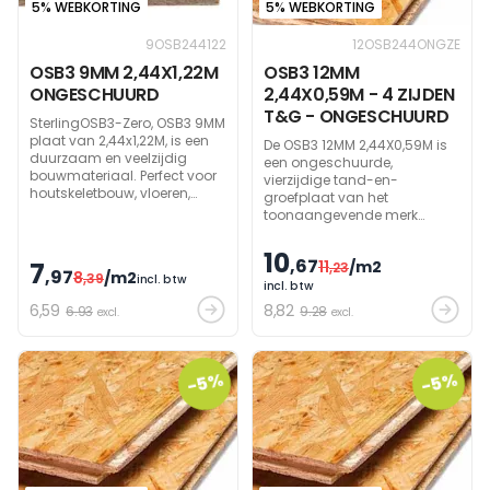
5% WEBKORTING
5% WEBKORTING
9OSB244122
12OSB244ONGZE
OSB3 9MM 2,44X1,22M
OSB3 12MM
ONGESCHUURD
2,44X0,59M - 4 ZIJDEN
T&G - ONGESCHUURD
SterlingOSB3-Zero, OSB3 9MM
plaat van 2,44x1,22M, is een
De OSB3 12MM 2,44X0,59M is
duurzaam en veelzijdig
een ongeschuurde,
bouwmateriaal. Perfect voor
vierzijdige tand-en-
houtskeletbouw, vloeren,
groefplaat van het
wanden, onderdaken en
toonaangevende merk
dakranden. Snelle
Nordbord. Het is een
acclimatisatie en
duurzame, veelzijdige plaat
10
eenvoudige verwerking
,67
7
11
/m2
gemaakt van FSC-
,23
,97
8
/m2
,39
maken het een nummer één
incl. btw
gecertificeerd hout, ideaal
incl. btw
keus voor professionals.
voor tal van bouwprojecten.
6
,59
8
,82
6.93
9.28
excl.
excl.
-5%
-5%