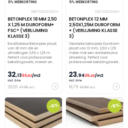
5% WEBKORTING
5% WEBKORTING
18BTX250DURO+
12BTX250DUR+
BETONPLEX 18 MM 2,50
BETONPLEX 12 MM
X 1,25 M DUROFORM+
2,50X1,25M DUROFORM
FSC® (VERLIJMING
+ (VERLIJMING KLASSE
KLASSE 3)
3)
Kwalitatieve Betonplex plaat
Oersterke betonplex Duroform
van 18 mm dik en
plaat van 12 mm, 2,50 x 1,25
afmetingen 2,50 x 1,25 m.
meter met een donkerbruine
Perfect voor professioneel
afwerking. Perfect voor
bekistingswerk, vloeren en
professioneel bekistingswerk
transportsector.
of toepassingen in de
transportsector.
32
23
,13
,94
33
/m2
25
/m2
,82
,20
incl. btw
incl. btw
26
,55
19
,79
27.95
20.83
excl.
excl.
-5%
-5%