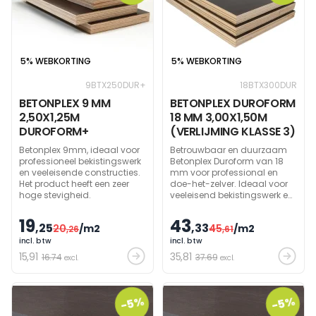
5% WEBKORTING
5% WEBKORTING
9BTX250DUR+
18BTX300DUR
BETONPLEX 9 MM
BETONPLEX DUROFORM
2,50X1,25M
18 MM 3,00X1,50M
DUROFORM+
(VERLIJMING KLASSE 3)
Betonplex 9mm, ideaal voor
Betrouwbaar en duurzaam
professioneel bekistingswerk
Betonplex Duroform van 18
en veeleisende constructies.
mm voor professional en
Het product heeft een zeer
doe-het-zelver. Ideaal voor
hoge stevigheid.
veeleisend bekistingswerk en
bruikbaar in de
transportsector.
19
43
,25
,33
20
/m2
45
/m2
,26
,61
incl. btw
incl. btw
15
,91
35
,81
16.74
37.69
excl.
excl.
-5%
-5%