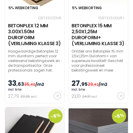
5% WEBKORTING
5% WEBKORTING
12BTX300DUR
15BTX250DUR+
BETONPLEX 12 MM
BETONPLEX 15 MM
3.00X1.50M
2,50X1,25M
DUROFORM
DUROFORM+
(VERLIJMING KLASSE 3)
(VERLIJMING KLASSE 3)
Hoogwaardige Betonplex 12
Ontdek ons Betonplex 15 mm
mm duroform, perfect voor
2,5x1,25m Duroform+ van
veeleisend bekistingswerk en
superieure kwaliteit! Geschikt
de transportsector. Onze
voor professioneel
professionals zagen het
bekistingswerk en meer.
materiaal naar jouw exacte
maten.
33
27
,63
,95
35
/m2
29
/m2
,40
,42
incl. btw
incl. btw
27
,79
23
,10
29.26
24.31
excl.
excl.
-5%
-5%