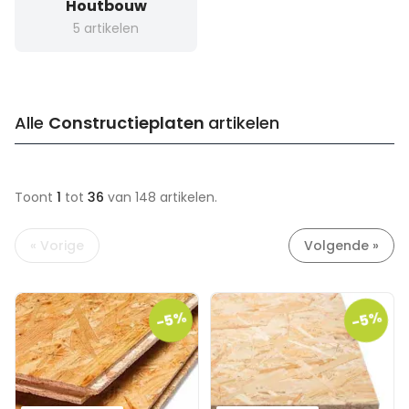
Houtbouw
5 artikelen
Alle
Constructieplaten
artikelen
Toont
1
tot
36
van 148
artikelen.
« Vorige
Volgende »
-5%
-5%