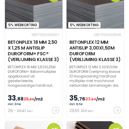
5% WEBKORTING
5% WEBKORTING
18BTX250ASDU+
12BTX300ASDUR
BETONPLEX 18 MM 2,50
BETONPLEX 12 MM
X 1,25 M ANTISLIP
ANTISLIP 3,00X1,50M
DUROFORM+ FSC®
DUROFORM
(VERLIJMING KLASSE 3)
(VERLIJMING KLASSE 3)
BETONPLEX 18 MM 2,50X1,25M
BETONPLEX 12 MM 3.00X1,50M
DUROFORM+ Betonmultiplex
DUROFORM (verlijming klasse
opgebouwd uit
3) Hoogwaardig hardhout
geselecteerde,
multiplex met machinaal
hoogwaardige hardhout
verbonden binnenlagen die
fineren. Het aangepast
aan beide zijden bekleed zijn
productieproces leidt tot een
met een donkerbruine
33
35
,88
,76
35
/m2
37
/m2
superieure densiteit. Beide
,66
fenolfilm van 120gr/m². De
,64
zijden zijn voorzien van een
anti-slip zijde heeft een
incl. btw
incl. btw
donkerbruine 240 grams
grammage van 240gr.
28
,-
29
,55
29.47
31.11
excl.
excl.
Dynea fenolfilm
Frequente controle op
kwaliteit door een
onafhankelijk controlebureau