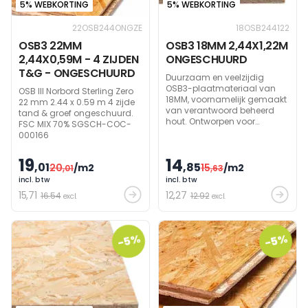
5% WEBKORTING
5% WEBKORTING
22OSB244ONGZE
18OSB244122
OSB3 22MM
OSB3 18MM 2,44X1,22M
2,44X0,59M - 4 ZIJDEN
ONGESCHUURD
T&G - ONGESCHUURD
Duurzaam en veelzijdig
OSB3-plaatmateriaal van
OSB III Norbord Sterling Zero
18MM, voornamelijk gemaakt
22 mm 2.44 x 0.59 m 4 zijde
van verantwoord beheerd
tand & groef ongeschuurd.
hout. Ontworpen voor
FSC MIX 70% SGSCH-COC-
algemene constructies en is
000166
gemakkelijk te verwerken.
Ideaal voor droge en
19
14
,01
vochtige omstandigheden.
,85
20
/m2
15
/m2
,01
,63
incl. btw
incl. btw
15
,71
12
,27
16.54
12.92
excl.
excl.
-5%
-5%