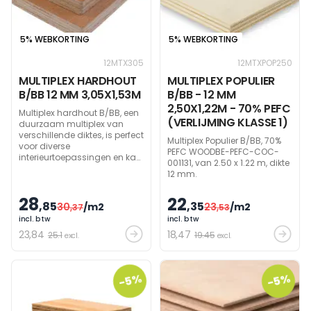
5% WEBKORTING
5% WEBKORTING
12MTX305
12MTXPOP250
MULTIPLEX HARDHOUT
MULTIPLEX POPULIER
B/BB 12 MM 3,05X1,53M
B/BB - 12 MM
2,50X1,22M - 70% PEFC
Multiplex hardhout B/BB, een
(VERLIJMING KLASSE 1)
duurzaam multiplex van
verschillende diktes, is perfect
Multiplex Populier B/BB, 70%
voor diverse
PEFC WOODBE-PEFC-COC-
interieurtoepassingen en kan
001131, van 2.50 x 1.22 m, dikte
ook in overdekte
12 mm.
buitenomgevingen gebruikt
worden. Machinaal
28
22
verbonden kernen en
,85
,35
30
/m2
23
/m2
,37
,53
hoogwaardige oppervlakken
incl. btw
incl. btw
verzekeren de kwaliteit van
23
,84
18
,47
het product.
25.1
19.45
excl.
excl.
-5%
-5%