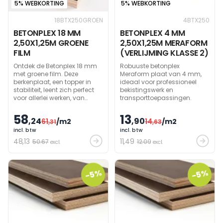
5% WEBKORTING
5% WEBKORTING
18BTX250GROEN
4BTX250
BETONPLEX 18 MM
BETONPLEX 4 MM
2,50X1,25M GROENE
2,50X1,25M MERAFORM
FILM
(VERLIJMING KLASSE 2)
Ontdek de Betonplex 18 mm
Robuuste betonplex
met groene film. Deze
Meraform plaat van 4 mm,
berkenplaat, een topper in
ideaal voor professioneel
stabiliteit, leent zich perfect
bekistingswerk en
voor allerlei werken, van
transporttoepassingen.
complex bekistingswerk tot
vloeren, podia en transport.
58
13
,24
,90
61
/m2
14
/m2
Dankzij de hoge
,31
,63
repetitiefactor, een echte
incl. btw
incl. btw
must.
48
,13
11
,49
50.67
12.09
excl.
excl.
-5%
-5%