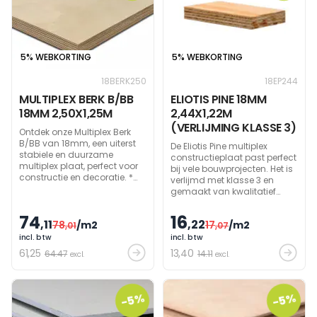
5% WEBKORTING
5% WEBKORTING
18BERK250
18EP244
MULTIPLEX BERK B/BB
ELIOTIS PINE 18MM
18MM 2,50X1,25M
2,44X1,22M
(VERLIJMING KLASSE 3)
Ontdek onze Multiplex Berk
B/BB van 18mm, een uiterst
De Eliotis Pine multiplex
stabiele en duurzame
constructieplaat past perfect
multiplex plaat, perfect voor
bij vele bouwprojecten. Het is
constructie en decoratie. *
verlijmd met klasse 3 en
Kwaliteit B: Dekfineer voor
gemaakt van kwalitatief
blank werk * Kwaliteit BB :
Braziliaans naaldhout.
dekfineer voor schilder-en
Ideaal voor daken, vloeren en
74
16
fineerwerk (info zie onderaan
,11
,22
78
/m2
17
/m2
,01
wanden.
,07
bij Downloads)
incl. btw
incl. btw
61
,25
13
,40
64.47
14.11
excl.
excl.
-5%
-5%