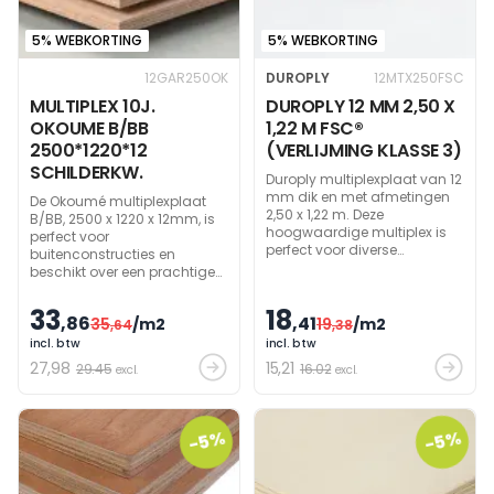
5% WEBKORTING
5% WEBKORTING
12GAR250OK
DUROPLY
12MTX250FSC
MULTIPLEX 10J.
DUROPLY 12 MM 2,50 X
OKOUME B/BB
1,22 M FSC®
2500*1220*12
(VERLIJMING KLASSE 3)
SCHILDERKW.
Duroply multiplexplaat van 12
mm dik en met afmetingen
De Okoumé multiplexplaat
2,50 x 1,22 m. Deze
B/BB, 2500 x 1220 x 12mm, is
hoogwaardige multiplex is
perfect voor
perfect voor diverse
buitenconstructies en
structurele toepassingen,
beschikt over een prachtige
zowel binnen als buiten.
zachtroze kleur. Profiteer van
Vervaardigd uit
zijn 10-jarige garantie!
33
18
,86
geselecteerde
,41
35
/m2
19
/m2
,64
,38
hardhoutsoorten en
incl. btw
incl. btw
gecertificeerd door FSC®.
27
,98
15
,21
29.45
16.02
excl.
excl.
-5%
-5%