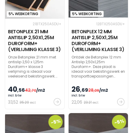
5% WEBKORTING
5% WEBKORTING
21BTX250ASDU+
12BTX250ASDU+
BETONPLEX 21 MM
BETONPLEX 12 MM
ANTISLIP 2,50X1,25M
ANTISLIP 2,50X1,25M
DUROFORM+
DUROFORM+
(VERLIJMING KLASSE 3)
(VERLIJMING KLASSE 3)
Onze Betonplex 21 mm met
Ontdek de Betonplex 12 mm
antislip 2,50 x 1,25m
Antislip 2,50x1,25m
Duroform+ klasse 3
Duroform+. Deze plaat is
verlijming is ideaal voor
ideaal voor bekistingswerk en
veeleisend bekistingswerk.
transporttoepassingen
Vervaardigd met een
dankzij het hoogwaardige
donkerbruine 240 grams
hardhout en de superieure
40
26
,56
,69
42
/m2
28
/m2
Dynea fenolfilm, is deze
,70
densiteit.
,09
betonplex uitzonderlijk
incl. btw
incl. btw
stabiel.
33
,52
22
,06
35.29
23.21
excl.
excl.
-5%
-5%