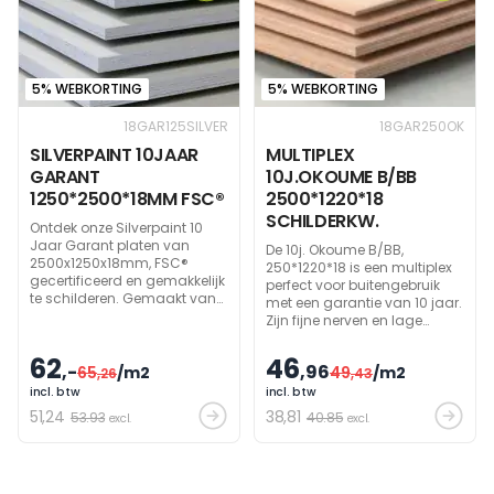
5% WEBKORTING
5% WEBKORTING
18GAR125SILVER
18GAR250OK
SILVERPAINT 10JAAR
MULTIPLEX
GARANT
10J.OKOUME B/BB
1250*2500*18MM FSC®
2500*1220*18
SCHILDERKW.
Ontdek onze Silverpaint 10
Jaar Garant platen van
De 10j. Okoume B/BB,
2500x1250x18mm, FSC®
250*1220*18 is een multiplex
gecertificeerd en gemakkelijk
perfect voor buitengebruik
te schilderen. Gemaakt van
met een garantie van 10 jaar.
berken en 10 jaar garantie
Zijn fijne nerven en lage
inbegrepen.
gewicht maken het zeer
vochtbestendig. Komt uit
62
46
,-
,96
65
/m2
49
/m2
,26
Gabon, centraal Afrika, waar
,43
houtkap streng gereguleerd
incl. btw
incl. btw
is. Perfect om te schilderen en
51
,24
38
,81
53.93
40.85
excl.
excl.
bewerken dankzij zijn
zachtroze kleur en fraaie
tekening.