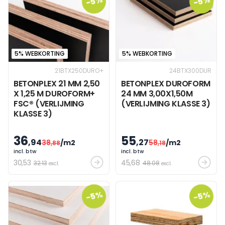
-5%
-5%
5% WEBKORTING
5% WEBKORTING
21BTX250DURO+
24BTX300DUR
BETONPLEX 21 MM 2,50
BETONPLEX DUROFORM
X 1,25 M DUROFORM+
24 MM 3,00X1,50M
FSC® (VERLIJMING
(VERLIJMING KLASSE 3)
KLASSE 3)
36
55
,94
,27
38
/m2
58
/m2
,88
,18
incl. btw
incl. btw
30
,53
45
,68
32.13
48.08
excl.
excl.
-5%
-5%