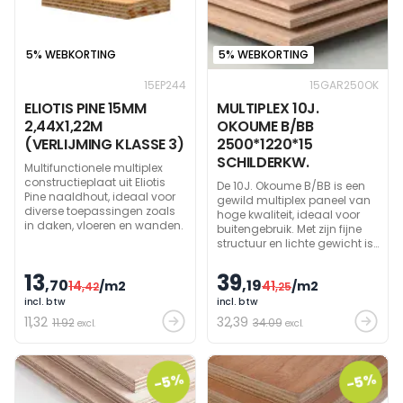
5% WEBKORTING
5% WEBKORTING
15EP244
15GAR250OK
ELIOTIS PINE 15MM
MULTIPLEX 10J.
2,44X1,22M
OKOUME B/BB
(VERLIJMING KLASSE 3)
2500*1220*15
SCHILDERKW.
Multifunctionele multiplex
constructieplaat uit Eliotis
De 10J. Okoume B/BB is een
Pine naaldhout, ideaal voor
gewild multiplex paneel van
diverse toepassingen zoals
hoge kwaliteit, ideaal voor
in daken, vloeren en wanden.
buitengebruik. Met zijn fijne
structuur en lichte gewicht is
het perfect voor gebruik in het
Belgisch klimaat. Door de
13
39
,70
,19
14
/m2
41
/m2
,42
warme roze kleur en fraaie
,25
tekening krijgt elk project een
incl. btw
incl. btw
unieke uitstraling.
11
,32
32
,39
11.92
34.09
excl.
excl.
-5%
-5%