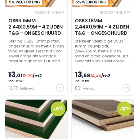
5% WEBKORTING
5% WEBKORTING
15OSB244ONGZE
18OSB244ONGZE
OSB3 15MM
OSB3 18MM
2,44X0,59M - 4 ZIJDEN
2,44X0,59M - 4 ZIJDEN
T&G - ONGESCHUURD
T&G - ONGESCHUURD
Sterling OSB3 15mm platen,
Sterke en veelzijdige OSB3
ongeschuurd en met 4 zijden
18mm bouwplaat,
tand en groef. Geschikt voor
2,44x0,59m, met 4 zijden
zowel droge als vochtige
tand en groef, ongeschuurd.
omstandigheden. Duurzaam
Geschikt voor zowel droge
geproduceerd en makkelijk te
als vochtige
verwerken.
omstandigheden. Afkomstig
13
13
,01
,68
13
/m2
14
/m2
,70
van duurzaam beheerde
,40
bossen met FSC MIX 70%
incl. btw
incl. btw
label.
10
,75
11
,31
11.32
11.9
excl.
excl.
-5%
-5%