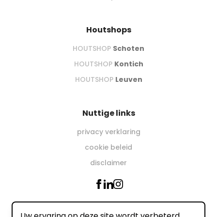
Houtshops
HOUTSHOP
Schoten
HOUTSHOP
Kontich
HOUTSHOP
Leuven
Nuttige links
privacy verklaring
cookie beleid
disclaimer
Uw ervaring op deze site wordt verbeterd
Wij accepteren online