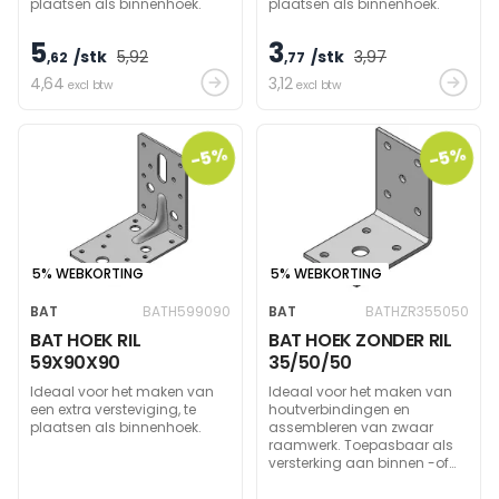
plaatsen als binnenhoek.
plaatsen als binnenhoek.
5
3
/stk
5
,92
/stk
3
,97
,62
,77
4
,64
3
,12
excl btw
excl btw
-5%
-5%
5% WEBKORTING
5% WEBKORTING
BAT
BATH599090
BAT
BATHZR355050
BAT HOEK RIL
BAT HOEK ZONDER RIL
59X90X90
35/50/50
Ideaal voor het maken van
Ideaal voor het maken van
een extra versteviging, te
houtverbindingen en
plaatsen als binnenhoek.
assembleren van zwaar
raamwerk. Toepasbaar als
versterking aan binnen -of
buitenzijde van een hoek.