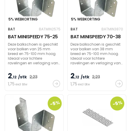
5% WEBKORTING
5% WEBKORTING
BAT
BATMIN2575
BAT
BATMIN3870
BAT MINISPEEDY 75-25
BAT MINISPEEDY 70-38
Deze balkschoen is geschikt
Deze balkschoen is geschikt
voor balken van 25 mm
voor balken van 38 mm
breed en 75-100 mm hoog.
breed en 75-100 mm hoog.
Ideaal voor lichtere
Ideaal voor lichtere
ravelingen en verlaging van
ravelingen en verlaging van
plafonds. Toelaatbare
plafonds. Toelaatbare
massa ca. 100 kg.
massa ca. 100 kg.
2
2
/stk
2
,23
/stk
2
,23
,12
,12
1
,75
1
,75
excl btw
excl btw
-5%
-5%