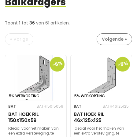
Balkdragers
Toont
1
tot
36
van 61
artikelen.
« Vorige
Volgende »
-5%
-5%
5% WEBKORTING
5% WEBKORTING
BAT
BATH15015059
BAT
BATH46125125
BAT HOEK RIL
BAT HOEK RIL
150X150X59
46X125X125
Ideaal voor het maken van
Ideaal voor het maken van
een extra versteviging, te
een extra versteviging, te