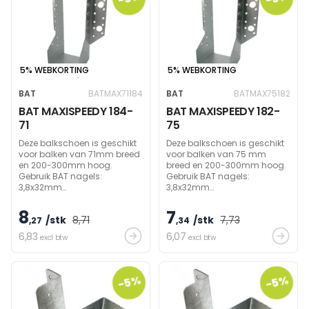
5% WEBKORTING
5% WEBKORTING
BAT
BATMAX71184
BAT
BATMAX75182
BAT MAXISPEEDY 184-
BAT MAXISPEEDY 182-
71
75
Deze balkschoen is geschikt
Deze balkschoen is geschikt
voor balken van 71mm breed
voor balken van 75 mm
en 200-300mm hoog.
breed en 200-300mm hoog.
Gebruik BAT nagels:
Gebruik BAT nagels:
3,8x32mm
3,8x32mm
(zijdelings)/60mm
(zijdelings)/60mm
(draagbalk) om
(draagbalk) om
8
7
/stk
8
,71
/stk
7
,73
draagvermogen te bereiken.
,27
draagvermogen te bereiken.
,34
6
,83
6
,07
excl btw
excl btw
-5%
-5%