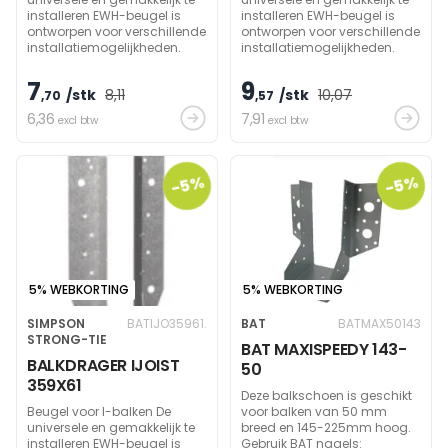
installeren EWH-beugel is
installeren EWH-beugel is
ontworpen voor verschillende
ontworpen voor verschillende
installatiemogelijkheden.
installatiemogelijkheden.
7
9
/stk
8
,11
/stk
10
,07
,70
,57
6
,36
7
,91
excl btw
excl btw
-5%
-5%
5% WEBKORTING
5% WEBKORTING
SIMPSON
BATIJO35961.
BAT
BATMAX50143
STRONG-TIE
BAT MAXISPEEDY 143-
BALKDRAGER IJOIST
50
359X61
Deze balkschoen is geschikt
Beugel voor I-balken De
voor balken van 50 mm
universele en gemakkelijk te
breed en 145-225mm hoog.
installeren EWH-beugel is
Gebruik BAT nagels: