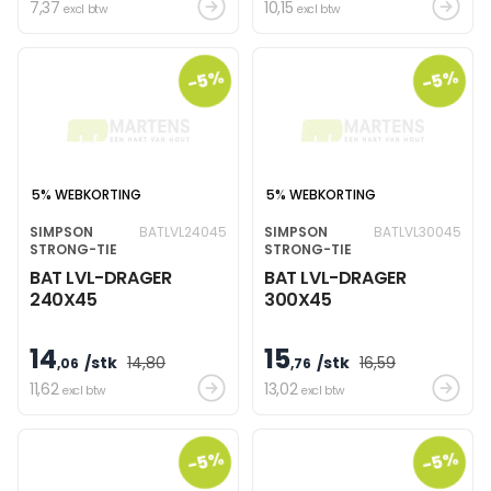
7
,37
10
,15
excl btw
excl btw
-5%
-5%
5% WEBKORTING
5% WEBKORTING
SIMPSON
BATLVL24045
SIMPSON
BATLVL30045
STRONG-TIE
STRONG-TIE
BAT LVL-DRAGER
BAT LVL-DRAGER
240X45
300X45
14
15
/stk
14
,80
/stk
16
,59
,06
,76
11
,62
13
,02
excl btw
excl btw
-5%
-5%