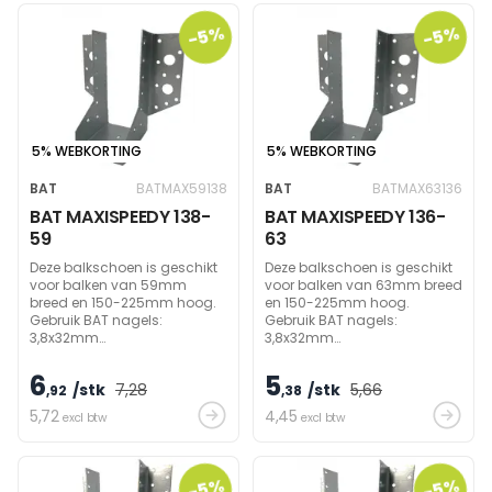
-5%
-5%
5% WEBKORTING
5% WEBKORTING
BAT
BATMAX59138
BAT
BATMAX63136
BAT MAXISPEEDY 138-
BAT MAXISPEEDY 136-
59
63
Deze balkschoen is geschikt
Deze balkschoen is geschikt
voor balken van 59mm
voor balken van 63mm breed
breed en 150-225mm hoog.
en 150-225mm hoog.
Gebruik BAT nagels:
Gebruik BAT nagels:
3,8x32mm
3,8x32mm
(zijdelings)/60mm
(zijdelings)/60mm
(draagbalk) om
(draagbalk) om
6
5
/stk
7
,28
/stk
5
,66
draagvermogen te bereiken.
,92
draagvermogen te bereiken.
,38
5
,72
4
,45
excl btw
excl btw
-5%
-5%