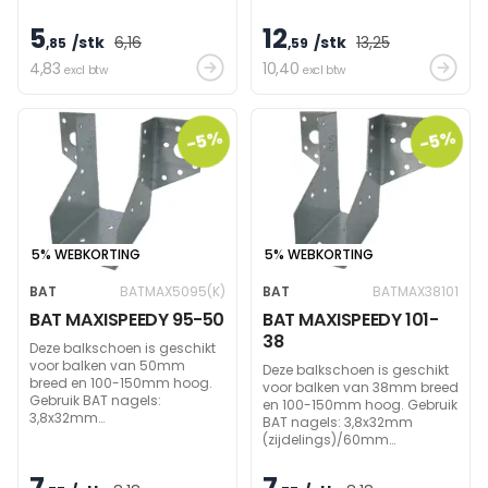
(zijdelings)/60mm
(zijdelings)/60mm
(draagbalk) om
(draagbalk) om
5
12
/stk
6
,16
/stk
13
,25
draagvermogen te bereiken.
,85
draagvermogen te bereiken.
,59
4
,83
10
,40
excl btw
excl btw
-5%
-5%
5% WEBKORTING
5% WEBKORTING
BAT
BATMAX5095(K)
BAT
BATMAX38101
BAT MAXISPEEDY 95-50
BAT MAXISPEEDY 101-
38
Deze balkschoen is geschikt
voor balken van 50mm
Deze balkschoen is geschikt
breed en 100-150mm hoog.
voor balken van 38mm breed
Gebruik BAT nagels:
en 100-150mm hoog. Gebruik
3,8x32mm
BAT nagels: 3,8x32mm
(zijdelings)/60mm
(zijdelings)/60mm
(draagbalk) om
(draagbalk) om
draagvermogen te bereiken.
draagvermogen te bereiken.
7
7