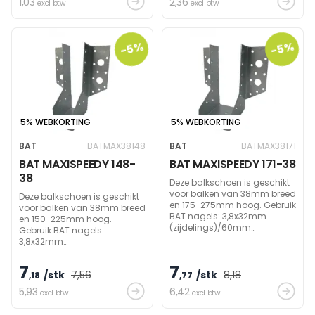
1
,03
2
,36
excl btw
excl btw
-5%
-5%
5% WEBKORTING
5% WEBKORTING
BAT
BATMAX38148
BAT
BATMAX38171
BAT MAXISPEEDY 148-
BAT MAXISPEEDY 171-38
38
Deze balkschoen is geschikt
voor balken van 38mm breed
Deze balkschoen is geschikt
en 175-275mm hoog. Gebruik
voor balken van 38mm breed
BAT nagels: 3,8x32mm
en 150-225mm hoog.
(zijdelings)/60mm
Gebruik BAT nagels:
(draagbalk) om
3,8x32mm
draagvermogen te bereiken.
(zijdelings)/60mm
(draagbalk) om
7
7
/stk
7
,56
/stk
8
,18
draagvermogen te bereiken.
,18
,77
5
,93
6
,42
excl btw
excl btw