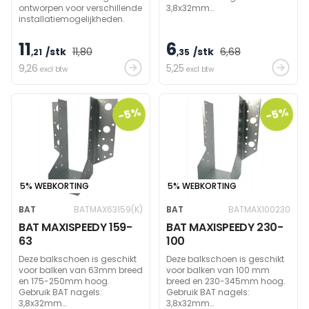
ontworpen voor verschillende
3,8x32mm
installatiemogelijkheden.
(zijdelings)/60mm
(draagbalk) om
draagvermogen te bereiken.
11
6
/stk
11
,80
/stk
6
,68
,21
,35
9
,26
5
,25
excl btw
excl btw
-5%
-5%
5% WEBKORTING
5% WEBKORTING
BAT
BATMAX63159(K)
BAT
BATMAX100230
BAT MAXISPEEDY 159-
BAT MAXISPEEDY 230-
63
100
Deze balkschoen is geschikt
Deze balkschoen is geschikt
voor balken van 63mm breed
voor balken van 100 mm
en 175-250mm hoog.
breed en 230-345mm hoog.
Gebruik BAT nagels:
Gebruik BAT nagels:
3,8x32mm
3,8x32mm