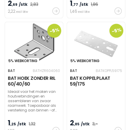
2
1
/stk
2
,83
/stk
1
,86
,69
,77
2
,22
1
,46
excl btw
excl btw
-5%
-5%
5% WEBKORTING
5% WEBKORTING
BAT
BATHZR604060
BAT
BATKOPPL59175
BAT HOEK ZONDER RIL
BAT KOPPELPLAAT
60/40/60
59/175
Ideaal voor het maken van
houtverbindingen en
assembleren van zwaar
raamwerk. Toepasbaar als
versterking aan binnen -of
buitenzijde van een hoek.
1
2
/stk
1
,32
/stk
3
,-
,25
,85