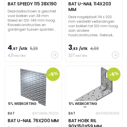
BAT SPEEDY 115 38X190
BAT U-NAIL 114X203
MM
Deze balkschoen is geschikt
voor balken van 38 mm
Deze nagelplaat 114 x 203
breed en 120-146 mm hoog.
mm versterkt verbindingen
Raveelconstructies en
van balken tot 100 mm hoog
gordingen tussen spanten.
aan andere
Verticale clip voor verbinding
houtconstructies. Gebruik
waar draagbalk onder de
BAT nagels: 3,8x32mm .
steunbalk uitsteekt.
4
3
/stk
5
,23
/stk
4
,03
,97
,83
4
,11
3
,17
excl btw
excl btw
-5%
-5%
5% WEBKORTING
5% WEBKORTING
BAT
BATUNAIL76200
BAT
BATH9015059
BAT U-NAIL 76X200 MM
BAT HOEK RIL
90X150X59 MM