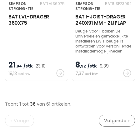
SIMPSON
BATLVL36075
SIMPSON
BATIUSE23992
STRONG-TIE
STRONG-TIE
BAT LVL-DRAGER
BAT I-JOIST-DRAGER
360X75
240X91 MM - ZIJFLAP
Beugel voor I-balken De
universele en gemakkelijk te
installeren EWH-beugel is
ontworpen voor verschillende
installatiemogelijkheden.
21
8
/stk
23
,10
/stk
9
,39
,94
,92
18
,13
7
,37
excl btw
excl btw
Toont
1
tot
36
van 61
artikelen.
« Vorige
Volgende »