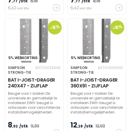
/stk
8
,18
/stk
8
,18
,77
,77
6
,42
6
,42
excl btw
excl btw
-5%
-5%
5% WEBKORTING
5% WEBKORTING
SIMPSON
BATIUSE23948
SIMPSON
BATIUSE35992
STRONG-TIE
STRONG-TIE
BAT I-JOIST-DRAGER
BAT I-JOIST-DRAGER
240X47 - ZIJFLAP
360X91 - ZIJFLAP
Beugel voor I-balken De
Beugel voor I-balken De
universele en gemakkelijk te
universele en gemakkelijk te
installeren EWH-beugel is
installeren EWH-beugel is
ontworpen voor verschillende
ontworpen voor verschillende
installatiemogelijkheden.
installatiemogelijkheden.
8
12
/stk
9
,39
/stk
12
,93
,92
,28