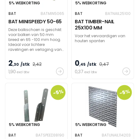
5% WEBKORTING
5% WEBKORTING
BAT
BATMIN5065
BAT
BATNAIL25100
BAT MINISPEEDY 50-65
BAT TIMBER-NAIL
25X100 MM
Deze balkschoen is geschikt
voor balken van 50 mm
Voor het vervaardigen van
breed en 65 -100 mm hoog.
houten spanten
Ideaal voor lichtere
ravelingen en verlaging van
plafonds. Toelaatbare
massa ca. 100 kg.
2
0
/stk
2
,42
/stk
0
,47
,30
,45
1
,90
0
,37
excl btw
excl btw
-5%
-5%
5% WEBKORTING
5% WEBKORTING
BAT
BATSPEED38190
BAT
BATUNAIL114203