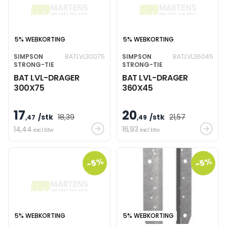
5% WEBKORTING
5% WEBKORTING
SIMPSON
BATLVL30075
SIMPSON
BATLVL36045
STRONG-TIE
STRONG-TIE
BAT LVL-DRAGER
BAT LVL-DRAGER
300X75
360X45
17
20
/stk
18
,39
/stk
21
,57
,47
,49
14
,44
16
,93
excl btw
excl btw
-5%
-5%
5% WEBKORTING
5% WEBKORTING