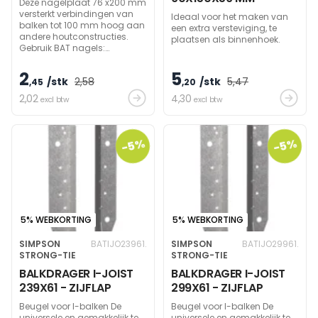
Deze nagelplaat 76 x200 mm
versterkt verbindingen van
Ideaal voor het maken van
balken tot 100 mm hoog aan
een extra versteviging, te
andere houtconstructies.
plaatsen als binnenhoek.
Gebruik BAT nagels:
3,8x32mm.
2
5
/stk
2
,58
/stk
5
,47
,45
,20
2
,02
4
,30
excl btw
excl btw
-5%
-5%
5% WEBKORTING
5% WEBKORTING
SIMPSON
BATIJO23961.
SIMPSON
BATIJO29961.
STRONG-TIE
STRONG-TIE
BALKDRAGER I-JOIST
BALKDRAGER I-JOIST
239X61 - ZIJFLAP
299X61 - ZIJFLAP
Beugel voor I-balken De
Beugel voor I-balken De
universele en gemakkelijk te
universele en gemakkelijk te