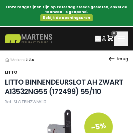
Onze magazijnen zijn op zaterdag steeds gesloten, enkel de
toonzaal is geopend.
Bekijk de openingsuren
0
terug
Litto
/
Merken
/
LITTO
LITTO BINNENDEURSLOT AH ZWART
A13532NG55 (172499) 55/110
Ref: SLOTBINZW55110
-5%