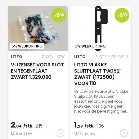
-5%
-5%
5% WEBKORTING
5% WEBKORTING
LITTO
SLOTVIJSZW
LITTO
SLOTSLUITPLZW110
VIJZENSET VOOR SLOT
LITTO VLAKKE
EN TEGENPLAAT
SLUITPLAAT 'PA052'
ZWART 1.329.090
ZWART (172500)
VOOR 110
Ontdek de zwarte Litto Vlakke
Sluitplaat 'PA052', een
essentieel onderdeel voor
jouw deurbeslag. Vergeet
niet voor de bevestiging het
VIJZENSET ZWART bij te
bestellen , art. SLOTVIJSZW
2
1
/stk
2
,15
/stk
1
,36
,04
(zie onderaan)
,29
1
,69
1
,07
excl btw
excl btw