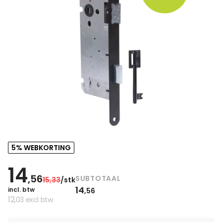
5% WEBKORTING
14
,56
SUBTOTAAL
15
,33
/stk
14
incl. btw
,56
12
,03
excl btw