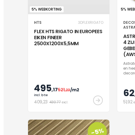
5% WEBKORTING
5% WEB
HTS
3DFLEXRIGATO
DECO
ASTR
FLEX HTS RIGATO IN EUROPEES
ASTR
EIKEN FINEER
4 ZI
2500X1200X5,5MM
GEBE
(AW
Astrat
en hee
decor
plafon
klaar 
495
afwerk
,17
521
/m2
62
,23
bespaa
incl. btw
instal
409
,23
51
,92
430.77
Shinno
excl.
e
-5%