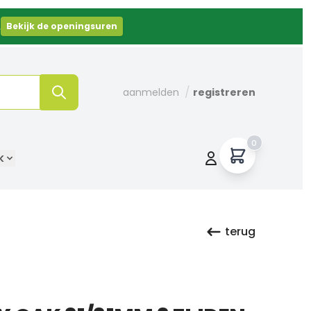
.
Bekijk de openingsuren
/
aanmelden
registreren
0
k
terug