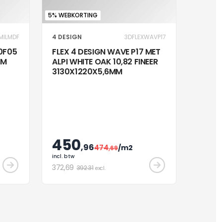
5% WEBKORTING
MILMDF
4 DESIGN
3DFLEXWAVP17
20F05
FLEX 4 DESIGN WAVE P17 MET
MM
ALPI WHITE OAK 10,82 FINEER
3130X1220X5,6MM
450
,96
474
/m2
,69
incl. btw
372
,69
392.31
excl.