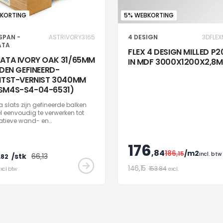
KORTING
5% WEBKORTING
SPAN -
ASTRIVORY3165
4 DESIGN
3DFLEX
ATA
FLEX 4 DESIGN MILLED P
ATA IVORY OAK 31/65MM
IN MDF 3000X1200X2,8
JDEN GEFINEERD-
ITST-VERNIST 3040MM
SM4S-S4-04-6531)
a slats zijn gefineerde balken
l eenvoudig te verwerken tot
atieve wand- en
dbekleding. Afgewerkte balken,
voor gebruik, die geen verdere
ing nodig hebben. Hierdoor
176
,84
r je nog meer tijd tijdens de
186
/m2
,15
incl. btw
/stk
66
,13
,82
latie. Combineerbaar met
146
,15
ki-panels.
153.84
xcl btw
excl.