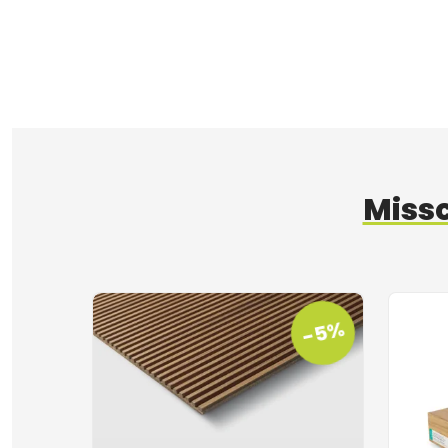
Missc
-5%