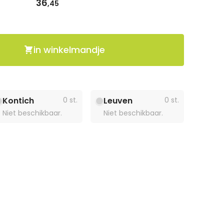
36
,45
in winkelmandje
Kontich
0 st.
Leuven
0 st.
Niet beschikbaar.
Niet beschikbaar.