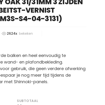
 OAK 31/31MM 3 ZIJDEN
BEITST-VERNIST
M3S-S4-04-3131)
2624x
bekeken
erde balken en heel eenvoudig te
ve wand- en plafondbekleding.
 voor gebruik, die geen verdere afwerking
espaar je nog meer tijd tijdens de
ar met Shinnoki-panels.
SUBTOTAAL