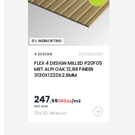
5% WEBKORTING
4 DESIGN
3DFLEXMIL1284
FLEX 4 DESIGN MILLED P20F05
MET ALPI OAK 12,84 FINEER
3130X1220X2,8MM
247
,59
260
/m2
,62
incl. btw
204
,62
215.39
excl.