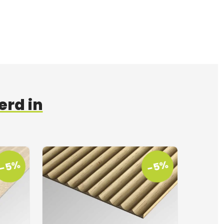
erd in
-5%
-5%