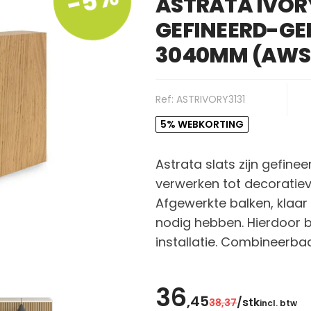
-5%
ASTRATA IVORY
GEFINEERD-GE
3040MM (AWS
Ref: ASTRIVORY3131
5% WEBKORTING
Astrata slats zijn gefine
verwerken tot decoratie
Afgewerkte balken, klaar
nodig hebben. Hierdoor b
installatie. Combineerba
36
,45
/stk
38
,37
incl. btw