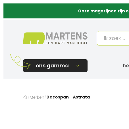
Onze magazijnen zijn o
ons gamma
ho
Decospan - Astrata
/
Merken
/