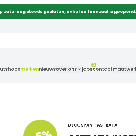
p zaterdag steeds gesloten, enkel de toonzaal is geopend
3
utshops
merken
nieuws
over ons
jobs
contact
maatwer
DECOSPAN - ASTRATA