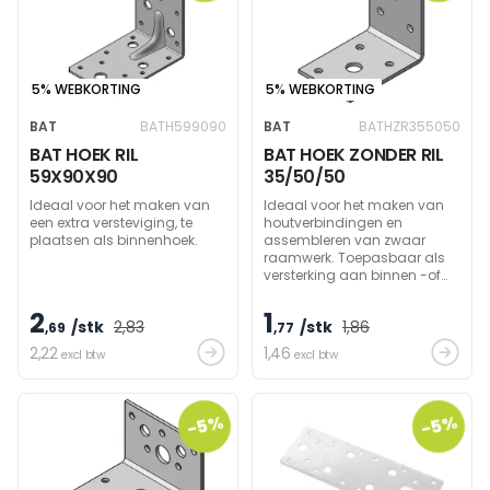
5% WEBKORTING
5% WEBKORTING
BAT
BATH599090
BAT
BATHZR355050
BAT HOEK RIL
BAT HOEK ZONDER RIL
59X90X90
35/50/50
Ideaal voor het maken van
Ideaal voor het maken van
een extra versteviging, te
houtverbindingen en
plaatsen als binnenhoek.
assembleren van zwaar
raamwerk. Toepasbaar als
versterking aan binnen -of
buitenzijde van een hoek.
2
1
/stk
2
,83
/stk
1
,86
,69
,77
2
,22
1
,46
excl btw
excl btw
-5%
-5%