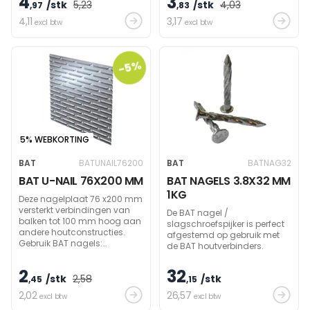
4
3
/stk
5
,23
/stk
4
,03
,97
,83
4
,11
3
,17
excl btw
excl btw
-5%
5% WEBKORTING
BAT
BATUNAIL76200
BAT
BATNAG32
BAT U-NAIL 76X200 MM
BAT NAGELS 3.8X32 MM
1KG
Deze nagelplaat 76 x200 mm
versterkt verbindingen van
De BAT nagel /
balken tot 100 mm hoog aan
slagschroefspijker is perfect
andere houtconstructies.
afgestemd op gebruik met
Gebruik BAT nagels:
de BAT houtverbinders.
3,8x32mm.
2
32
/stk
2
,58
/stk
,45
,15
2
,02
26
,57
excl btw
excl btw