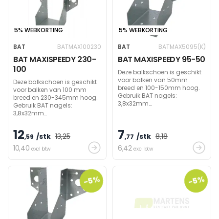
5% WEBKORTING
5% WEBKORTING
BAT
BATMAX100230
BAT
BATMAX5095(K)
BAT MAXISPEEDY 230-
BAT MAXISPEEDY 95-50
100
Deze balkschoen is geschikt
voor balken van 50mm
Deze balkschoen is geschikt
breed en 100-150mm hoog.
voor balken van 100 mm
Gebruik BAT nagels:
breed en 230-345mm hoog.
3,8x32mm
Gebruik BAT nagels:
(zijdelings)/60mm
3,8x32mm
(draagbalk) om
(zijdelings)/60mm
draagvermogen te bereiken.
(draagbalk) om
12
7
/stk
13
,25
/stk
8
,18
draagvermogen te bereiken.
,59
,77
10
,40
6
,42
excl btw
excl btw
-5%
-5%