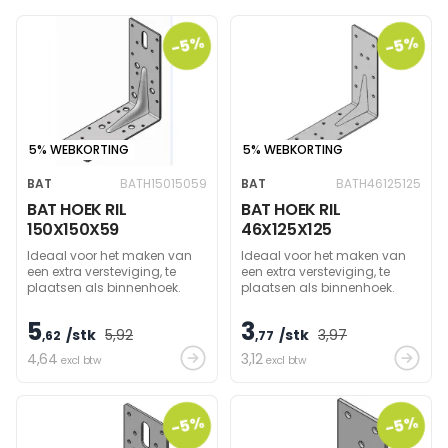
-5%
-5%
5% WEBKORTING
5% WEBKORTING
BAT
BATH15015059
BAT
BATH46125125
BAT HOEK RIL
BAT HOEK RIL
150X150X59
46X125X125
Ideaal voor het maken van
Ideaal voor het maken van
een extra versteviging, te
een extra versteviging, te
plaatsen als binnenhoek.
plaatsen als binnenhoek.
5
3
/stk
5
,92
/stk
3
,97
,62
,77
4
,64
3
,12
excl btw
excl btw
-5%
-5%