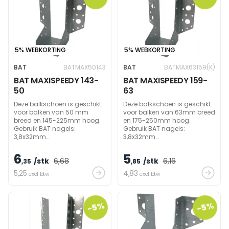
5% WEBKORTING
5% WEBKORTING
BAT
BATMAX50143
BAT
BATMAX63159(K)
BAT MAXISPEEDY 143-
BAT MAXISPEEDY 159-
50
63
Deze balkschoen is geschikt
Deze balkschoen is geschikt
voor balken van 50 mm
voor balken van 63mm breed
breed en 145-225mm hoog.
en 175-250mm hoog.
Gebruik BAT nagels:
Gebruik BAT nagels:
3,8x32mm
3,8x32mm
(zijdelings)/60mm
(zijdelings)/60mm
(draagbalk) om
(draagbalk) om
6
5
/stk
6
,68
/stk
6
,16
draagvermogen te bereiken.
,35
draagvermogen te bereiken.
,85
5
,25
4
,83
excl btw
excl btw
-5%
-5%