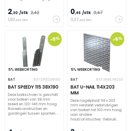
plafonds. Toelaatbare
massa ca. 100 kg.
2
0
/stk
2
,42
/stk
0
,47
,30
,45
1
,90
0
,37
excl btw
excl btw
-5%
-5%
5% WEBKORTING
5% WEBKORTING
BAT
BATSPEED38190
BAT
BATUNAIL114203
BAT SPEEDY 115 38X190
BAT U-NAIL 114X203
MM
Deze balkschoen is geschikt
voor balken van 38 mm
Deze nagelplaat 114 x 203
breed en 120-146 mm hoog.
mm versterkt verbindingen
Raveelconstructies en
van balken tot 100 mm hoog
gordingen tussen spanten.
aan andere
Verticale clip voor verbinding
houtconstructies. Gebruik
waar draagbalk onder de
BAT nagels: 3,8x32mm .
steunbalk uitsteekt.