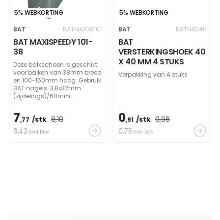
5% WEBKORTING
5% WEBKORTING
BAT
BATMAX38101
BAT
BATH4040
BAT MAXISPEEDY 101-
BAT
38
VERSTERKINGSHOEK 40
X 40 MM 4 STUKS
Deze balkschoen is geschikt
voor balken van 38mm breed
Verpakking van 4 stuks
en 100-150mm hoog. Gebruik
BAT nagels: 3,8x32mm
(zijdelings)/60mm
(draagbalk) om
draagvermogen te bereiken.
7
0
/stk
8
,18
/stk
0
,96
,77
,91
6
,42
0
,75
excl btw
excl btw