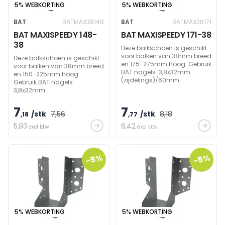
5% WEBKORTING
5% WEBKORTING
BAT
BATMAX38148
BAT
BATMAX38171
BAT MAXISPEEDY 148-
BAT MAXISPEEDY 171-38
38
Deze balkschoen is geschikt
voor balken van 38mm breed
Deze balkschoen is geschikt
en 175-275mm hoog. Gebruik
voor balken van 38mm breed
BAT nagels: 3,8x32mm
en 150-225mm hoog.
(zijdelings)/60mm
Gebruik BAT nagels:
(draagbalk) om
3,8x32mm
draagvermogen te bereiken.
(zijdelings)/60mm
(draagbalk) om
7
7
/stk
7
,56
/stk
8
,18
draagvermogen te bereiken.
,18
,77
5
,93
6
,42
excl btw
excl btw
-5%
-5%
5% WEBKORTING
5% WEBKORTING