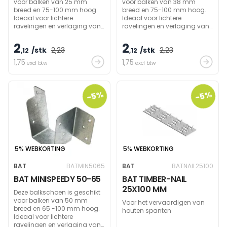
voor balken van 25 mm
voor balken van 38 mm
breed en 75-100 mm hoog.
breed en 75-100 mm hoog.
Ideaal voor lichtere
Ideaal voor lichtere
ravelingen en verlaging van
ravelingen en verlaging van
plafonds. Toelaatbare
plafonds. Toelaatbare
massa ca. 100 kg.
massa ca. 100 kg.
2
2
/stk
2
,23
/stk
2
,23
,12
,12
1
,75
1
,75
excl btw
excl btw
-5%
-5%
5% WEBKORTING
5% WEBKORTING
BAT
BATMIN5065
BAT
BATNAIL25100
BAT MINISPEEDY 50-65
BAT TIMBER-NAIL
25X100 MM
Deze balkschoen is geschikt
voor balken van 50 mm
Voor het vervaardigen van
breed en 65 -100 mm hoog.
houten spanten
Ideaal voor lichtere
ravelingen en verlaging van