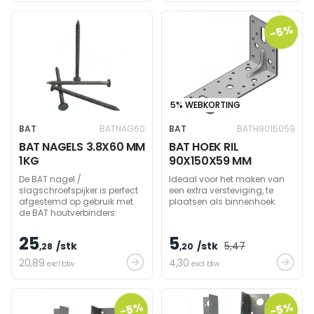
-5%
5% WEBKORTING
BAT
BATNAG60
BAT
BATH9015059
BAT NAGELS 3.8X60 MM
BAT HOEK RIL
1KG
90X150X59 MM
De BAT nagel /
Ideaal voor het maken van
slagschroefspijker is perfect
een extra versteviging, te
afgestemd op gebruik met
plaatsen als binnenhoek.
de BAT houtverbinders.
25
5
/stk
/stk
5
,47
,28
,20
20
,89
4
,30
excl btw
excl btw
-5%
-5%