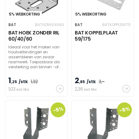
5% WEBKORTING
5% WEBKORTING
BAT
BATHZR604060
BAT
BATKOPPL59175
BAT HOEK ZONDER RIL
BAT KOPPELPLAAT
60/40/60
59/175
Ideaal voor het maken van
houtverbindingen en
assembleren van zwaar
raamwerk. Toepasbaar als
versterking aan binnen -of
buitenzijde van een hoek.
1
2
/stk
1
,32
/stk
3
,-
,25
,85
1
,03
2
,36
excl btw
excl btw
-5%
-5%