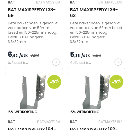
BAT
BATMAX59138
BAT
BATMAX63136
BAT MAXISPEEDY 138-
BAT MAXISPEEDY 136-
59
63
Deze balkschoen is geschikt
Deze balkschoen is geschikt
voor balken van 59mm
voor balken van 63mm breed
breed en 150-225mm hoog.
en 150-225mm hoog.
Gebruik BAT nagels:
Gebruik BAT nagels:
3,8x32mm
3,8x32mm
(zijdelings)/60mm
(zijdelings)/60mm
(draagbalk) om
(draagbalk) om
6
5
/stk
7
,28
/stk
5
,66
draagvermogen te bereiken.
,92
draagvermogen te bereiken.
,38
5
,72
4
,45
excl btw
excl btw
-5%
-5%
5% WEBKORTING
5% WEBKORTING
BAT
BATMAX71184
BAT
BATMAX75182
BAT MAXISPEEDY 184-
BAT MAXISPEEDY 182-